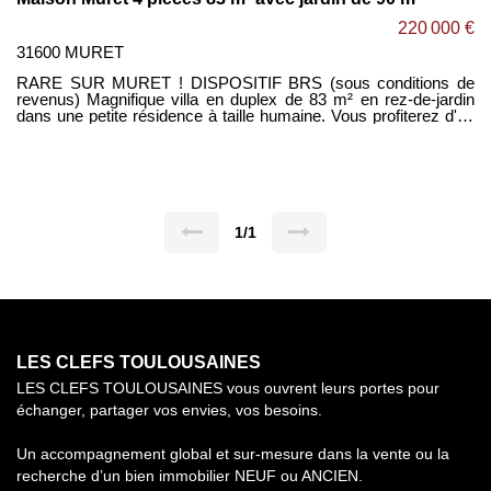
220 000 €
31600 MURET
RARE SUR MURET ! DISPOSITIF BRS (sous conditions de
revenus) Magnifique villa en duplex de 83 m² en rez-de-jardin
dans une petite résidence à taille humaine. Vous profiterez d'un
grand jardin de 90 m² ainsi qu'une terrasse de 8 m². Au RDC : -
spacieux séjour lumineux de 34 m² ouvert sur cuisine le tout
donnant accès à une agréable terrasse exposée SUD. -
rangements, placard, WC séparés. Au 1er étage : - 3 chambres
avec placards. - salle de bain avec double vasque et sèche
serviettes, - WC séparés, - 1 garage de 18 m² - 1 place de
parking avec accès sécurisé. - belles prestations : parquet
1/1
contrecollé dans les 3 chambres, volets roulants électriques
dans toutes les pièces, placards aménagés... Bénéficiez
également d'une étude gratuite de financement immobilier sous
48 heures maximum. Sébastien LARTIGUE LES CLEFS
TOULOUSAINES
LES CLEFS TOULOUSAINES
LES CLEFS TOULOUSAINES vous ouvrent leurs portes pour
échanger, partager vos envies, vos besoins.
Un accompagnement global et sur-mesure dans la vente ou la
recherche d’un bien immobilier NEUF ou ANCIEN.