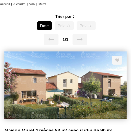
Accueil
A vendre
Villa
Muret
Trier par :
Date
Prix -/+
Prix +/-
1/1
Maison Muret 4 pièces 83 m² avec jardin de 90 m²