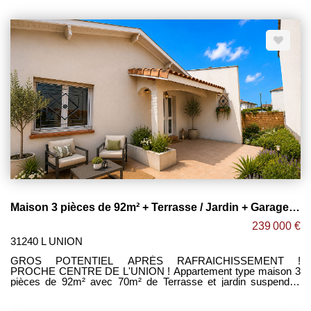
situé dans une maison divisée en deux logements, à proximité
immédiate du centre ville de L'UNION. -Espace séjour à
aménager donnant sur une terrasse privative de 30m² bien
exposée. -2 grandes chambres de 16m² et 20m². -Salle de bain
avec grande baignoire balnéo. -Cave privative de 8m². -Espace
buanderie. -WC séparé. -Cave privative de 8m². -Grand garage
de 35m² avec porte sectionnelle motorisée. -Volets roulants
électriques. -Gros potentiel après rénovation. -Proche centre de
l'union, des commerces et des transports. Maxime
FONTENELLE LES CLEFS TOULOUSAINES
Maison 3 pièces de 92m² + Terrasse / Jardin + Garage + Parking ! L'UNION
239 000 €
31240 L UNION
GROS POTENTIEL APRÉS RAFRAICHISSEMENT !
PROCHE CENTRE DE L'UNION ! Appartement type maison 3
pièces de 92m² avec 70m² de Terrasse et jardin suspendus
sans vis-à-vis bien exposés + garage de 35m², situé dans une
maison divisée en deux logements, à proximité immédiate du