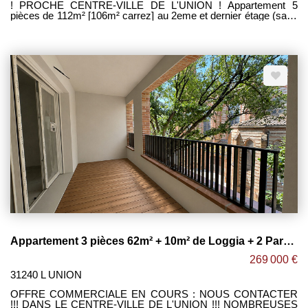
! PROCHE CENTRE-VILLE DE L'UNION ! Appartement 5
pièces de 112m² [106m² carrez] au 2eme et dernier étage (sans
ascenseur) avec terrasse de 15m² exposée SUD, situé dans
une petite résidence à deux pas du centre ville de L'UNION. -
Agréable séjour lumineux ouvert sur cuisine, le tout donnant
accès à cette terrasse de 15m² sans vis-à-vis. -4 grandes
chambres avec placards dont une suite parentale de 20m² avec
salle d'eau privative. -Salle de bain avec meuble double vasque
+ sèche serviettes. -WC séparé. -Espace cellier dans
l'appartement. -Belles prestations :carrelage 45x45, parquet
dans les chambres, volets roulants électriques dans toutes les
pièces, placards aménagés... -2 places de parking privatives
avec accès sécurisé. Maxime FONTENELLE LES CLEFS
TOULOUSAINES
Appartement 3 pièces 62m² + 10m² de Loggia + 2 Parking ! L'UNION CENTRE
269 000 €
31240 L UNION
OFFRE COMMERCIALE EN COURS : NOUS CONTACTER
!!! DANS LE CENTRE-VILLE DE L'UNION !!! NOMBREUSES