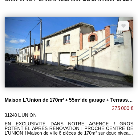
exposé SUD-OUEST sans vis-à-vis, le tout dans une petite
résidence de standing dans le centre-ville de L'UNION. [ DISPO
EGALEMENT T4 de 90m² au 3eme étage avec Terrasse ] -
Grand séjour lumineux de 39m² ouvert sur cuisine le tout
donnant accès à cette belle terrasse en bois sans vis-à-vis. -3
agréables chambres avec placards. -Salle de bain avec double
vasque et sèche serviettes. -WC séparé. -2 places de parking
en sous-sol. -Belles prestations ! Maxime FONTENELLE LES
CLEFS TOULOUSAINES
Maison L'Union de 170m² + 55m² de garage + Terrasse / Jardin ! PROCHE CENTRE L'UNION
275 000 €
31240 L UNION
EN EXCLUSIVITÉ DANS NOTRE AGENCE ! GROS
POTENTIEL APRÉS RENOVATION ! PROCHE CENTRE DE
L'UNION ! Maison de ville 6 pièces de 170m² sur deux niveaux
inversés avec double garage de 55m² + terrasse et jardin à