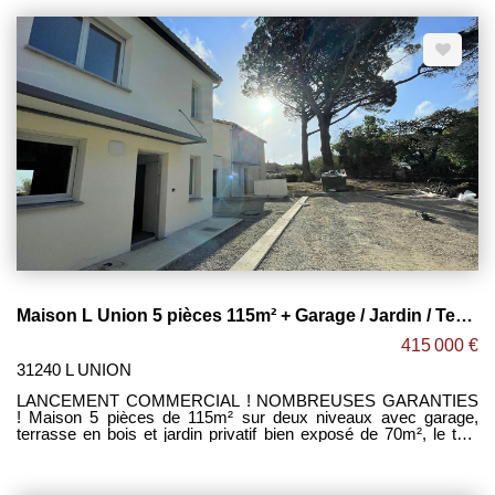
centre ville de L'UNION. -Grand séjour de 55m² avec belle
hauteur sous plafond (3,50m) ouvert sur cuisine équipée +
cheminée le tout donnant sur une terrasse de 35m² + jardin
privatif. -2 grandes chambres de 11m² et 19m². -Salle d'eau
avec douche et WC. -Grand garage de 35m² avec porte
sectionnelle motorisée. Les + : -Climatisation. -Volets roulants
électriques. -Gros potentiel après rafraichissement. -Proche
centre de l'union, des commerces et des transports. Maxime
FONTENELLE LES CLEFS TOULOUSAINES
Maison L Union 5 pièces 115m² + Garage / Jardin / Terrasse ! L'UNION
415 000 €
31240 L UNION
LANCEMENT COMMERCIAL ! NOMBREUSES GARANTIES
! Maison 5 pièces de 115m² sur deux niveaux avec garage,
terrasse en bois et jardin privatif bien exposé de 70m², le tout
dans une petite résidence de standing situé à l'UNION à
proximité immédiate des commerces et des transports. [
DISPO EGALEMENT : Maison T4 de 126m² avec 150m² de