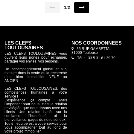
chambres avec placards dont une suite parentale avec salle
d'eau privative. -Salle d'eau avec douche à l'italienne / double
1/2
vasque et sèche serviettes. -WC séparé. -2 places de parking
en sous-sol. -Belles prestations ! (possibilité de personnaliser le
logement). Maxime FONTENELLE LES CLEFS DU NEUF
LES CLEFS
NOS COORDONNÉES
TOULOUSAINES
35 RUE GAMBETTA
31000 Toulouse
LES CLEFS TOULOUSAINES vous
ouvrent leurs portes pour échanger,
Tél. : +33 5 31 61 39 79
partager vos envies, vos besoins.
Un accompagnement global et sur-
mesure dans la vente ou la recherche
d’un bien immobilier NEUF ou
ANCIEN.
LES CLEFS TOULOUSAINES, des
compétences humaines à votre
service !
L’expérience, ça compte ! Mais
l’important pour nous, c’est la relation
privilégiée que nous tissons avec nos
clients. Une relation basée sur la
confiance, l’honnêteté et la
bienveillance, gages de notre sérieux.
Toute l’équipe est à votre service pour
vous accompagner tout au long de
votre projet immobilier.