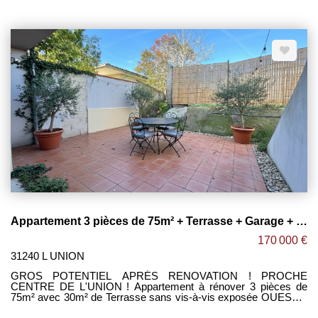
l'étage, située à deux pas du centre ville de L'UNION. En RDC :
-Espace séjour donnant sur une terrasse privative pouvant
communiquer sur un petit jardin. -2 grandes chambres de 16m²
et 20m². -Salle de bain avec grande baignoire balnéo. -Espace
buanderie. -WC séparé. -Pieces annexe de 13m². -Cave de
8m². -Double Garage de 21m² et 28m² avec ouvertures
automatiques. À l'étage : -Grand séjour de 55m² avec belle
hauteur sous plafond ouvert sur cuisine semi équipée +
cheminée le tout donnant sur une terrasse de 35m² + jardin. -2
grandes chambres de 11m² et 19m². -Salle d'eau avec douche
et WC. Les + : -Climatisation. -Volets roulants électriques. -Gros
potentiel après rafraichissement. -Proche centre de l'union, des
commerces et des transports. -Taxe foncière : 2490€ / An.
Maxime FONTENELLE LES CLEFS TOULOUSAINES
Appartement 3 pièces de 75m² + Terrasse + Garage + Parking ! L'UNION
170 000 €
31240 L UNION
GROS POTENTIEL APRÉS RENOVATION ! PROCHE
CENTRE DE L'UNION ! Appartement à rénover 3 pièces de
75m² avec 30m² de Terrasse sans vis-à-vis exposée OUEST +
garage de 35m² + place de parking dans résidence sécurisée,