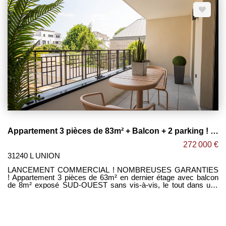
en bois sans vis-à-vis faisant toute la longueur de l'appartement.
-3 agréables chambres avec placards dont une suite parentale
avec salle d'eau privative. -Salle de bain avec double vasque et
sèche serviettes. -WC séparé. -2 places de parking en sous-
sol. -Belles prestations ! (possibilité de personnaliser le
logement). Maxime FONTENELLE LES CLEFS DU NEUF
Appartement 3 pièces de 83m² + Balcon + 2 parking ! L'UNION
272 000 €
31240 L UNION
LANCEMENT COMMERCIAL ! NOMBREUSES GARANTIES
! Appartement 3 pièces de 63m² en dernier étage avec balcon
de 8m² exposé SUD-OUEST sans vis-à-vis, le tout dans une
petite résidence de standing situé à l'UNION à proximité
immédiate des commerces et des transports. [ Dispo
également T3 de 63m² avec terrasse de 14m² en dernier étage ]
-Grand séjour lumineux ouvert sur cuisine équipée le tout
donnant accès à ce beau balcon sans vis-à-vis. -2 agréables