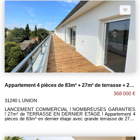
Jardin ] -Agréable séjour lumineux ouvert sur cuisine le tout
donnant accès sur un extérieur sans vis-à-vis bien exposé. -4
belles chambres avec placards dont une suite parentale en
RDC avec salle d'eau privative. -Salle de bain à l'étage avec
baignoire / meuble double vasque / sèche serviette / WC. -
Espace cellier. -2 WC séparés. -Garage privatif + Parking. -
Belles prestations ! (possibilité de personnaliser le logement).
Maxime FONTENELLE LES CLEFS DU NEUF
Appartement 4 pièces de 83m² + 27m² de terrasse + 2 parking ! L'UNION
368 000 €
31240 L UNION
LANCEMENT COMMERCIAL ! NOMBREUSES GARANTIES
! 27m² de TERRASSE EN DERNIER ETAGE ! Appartement 4
pièces de 83m² en dernier étage avec grande terrasse de 27m²
exposée SUD-OUEST sans vis-à-vis, le tout dans une petite
résidence de standing situé à l'UNION à proximité immédiate
des commerces et des transports. -Grand séjour lumineux
ouvert sur cuisine le tout donnant accès à cette belle terrasse