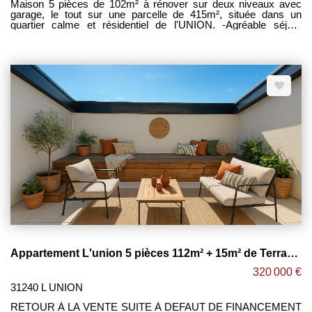
Maison 5 pièces de 102m² à rénover sur deux niveaux avec
garage, le tout sur une parcelle de 415m², située dans un
quartier calme et résidentiel de l'UNION. -Agréable séjour
lumineux avec possibilité d'ouvrir sur cuisine, le tout donnant sur
un jardin bien exposé faisant le tour de la maison. -3 Chambres
à l'étage avec possibilité d'une 4eme sur l'étage inferieur. -Salle
de bain / wc séparé / buanderie. -Terrain piscinable. -Écoles,
commerces, transports en commun et services accessibles à
pied. -Gros potentiel après rénovation. [ Afin de vous
accompagner dans votre projet, nous mettons à votre
disposition un chiffrage détaillé des travaux, des devis
d'artisans, propositions d'aménagement ] Maxime
FONTENELLE LES CLEFS TOULOUSAINES
Appartement L'union 5 pièces 112m² + 15m² de Terrasse + 2 Parking !
320 000 €
31240 L UNION
RETOUR À LA VENTE SUITE À DEFAUT DE FINANCEMENT