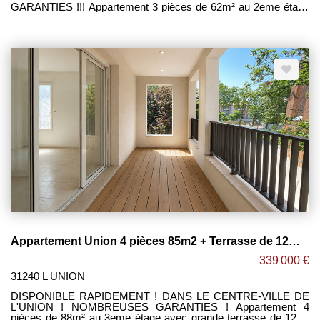
GARANTIES !!! Appartement 3 pièces de 62m² au 2eme étage
avec loggia de 10m² en bois exposée SUD-OUEST sans vis-à-
vis, le tout dans une petite résidence de standing nichée dans
un écrin de verdure en plein centre-ville de L'UNION. -Grand
séjour lumineux de 30m² ouvert sur cuisine équipée le tout
donnant accès à cette belle loggia sans vis-à-vis. -2 agréables
chambres de 11m² et 12m². -Salle de bain avec sèche
serviettes et emplacement lave linge. -WC séparé. -2 places de
parking en sous-sol. -Belles prestations ! (possibilité de
personnaliser le logement). Maxime FONTENELLE LES
CLEFS TOULOUSAINES
Appartement Union 4 pièces 85m2 + Terrasse de 12m² + 2 Parking sous-sol !
339 000 €
31240 L UNION
DISPONIBLE RAPIDEMENT ! DANS LE CENTRE-VILLE DE
L'UNION ! NOMBREUSES GARANTIES ! Appartement 4
pièces de 88m² au 3eme étage avec grande terrasse de 12m²