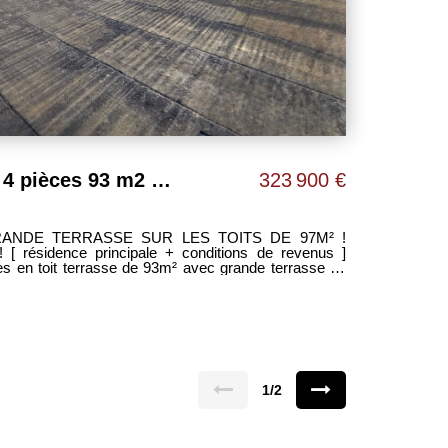
Appartement Blagnac 4 pièces 93 m2 + 97m² de terrasse !
323 900 €
ANDE TERRASSE SUR LES TOITS DE 97M² !
résidence principale + conditions de revenus ]
s en toit terrasse de 93m² avec grande terrasse de
dans une petite résidence située dans un quartier
ied des commerces, d'un agréable PARC et de son
placement JACUZZI. -3 spacieuses chambres dont
ec salle d'eau privative. -Salle de bain avec double
s. -WC séparé. -Espace buanderie. -Nombreux
xime FONTENELLE LES CLEFS
1/2