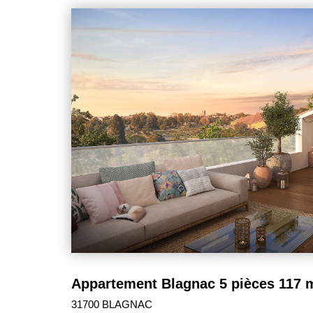
équipée d'un sèche-serviettes, - 1 Wc séparé, - 1 grand dressing,
également de : - 2 places de parking en sous-sol
prestations : parquet contrecollé dans la chambre, 
toutes les pièces, placards aménagés... Profitez également d'une étude offerte de
financement en 24 heures. Sébast
31700 BLAGNAC