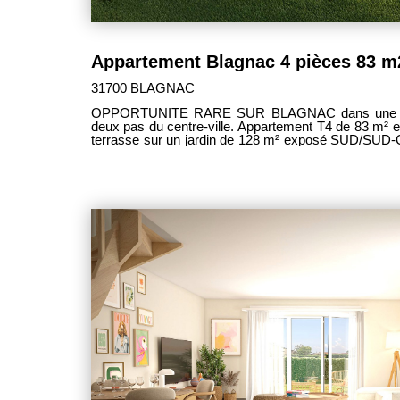
Appartement Blagnac 4 pièces 83 m
31700 BLAGNAC
OPPORTUNITE RARE SUR BLAGNAC dans une rési
deux pas du centre-ville. Appartement T4 de 83 m² en rez-de-jardin avec une grande
terrasse sur un jardin de 128 m² exposé SUD/SUD
proches de toutes commodités. - agréable séjour-cuisine lumineux de 27 m², accès à
la terrasse avec vue dégagée, sans vis-à-vis, - 1
bain individuelle, douche à l'italienne et sèche-servi
de 11 m² et 10 m², - salle de bain équipée avec ba
grand hall d'entrée avec placard, - WC séparé, - 
sécurisé. - Profitez également d'une étude de financement OFFERTE en 24 heures.
Sébastien LARTIGUE Les Clefs Toulousaines