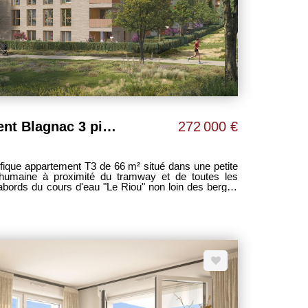
Magnifique Appartement Blagnac 3 pièces de 66 m2 en dernier étage avec loggia de 21 m²
272 000 €
e humaine à proximité du tramway et de toutes les
abords du cours d'eau "Le Riou" non loin des berges
oggia de 21 m² exposé OUEST, - 1 chambre de 13 m²
m² , - salle de bain équipée d'un sèche-serviettes, -
rking en sous-sol avec accès sécurisé, - belles
lé dans la chambre, volets roulants électriques dans
une étude offerte de
ement en 24 heures. Sébastien LARTIGUE LES CLEFS TOULOUSAINES