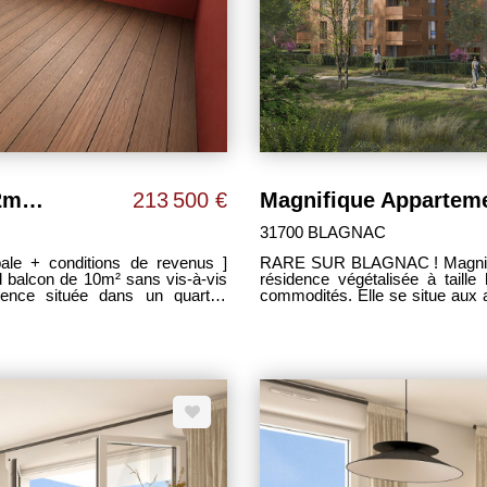
Appartement Blagnac 3 pièces de 62m² + 10m² de balcon + 2 Parking ! BLAGNAC
213 500 €
31700 BLAGNAC
le + conditions de revenus ]
RARE SUR BLAGNAC ! Magnifique appartement T3 de 66 m² situé dans une petite
 balcon de 10m² sans vis-à-vis
résidence végétalisée à taill
ence située dans un quartier
commodités. Elle se situe aux 
 d'un agréable PARC et de son
de la Garonne. - spacieux séjour lumineux de 30 m² ouvert sur cuisine le tout
donnant accès à un agréable l
s avec placards. -Salle de bain
avec placards, - 1 chambre de 9 
WC séparé. -Espace buanderie. -
1 Wc séparé, - 1 place de pa
accès sécurisé. Maxime
prestations : parquet contrecol
toutes les pièces, placards aménagés... Profitez également d'
financ