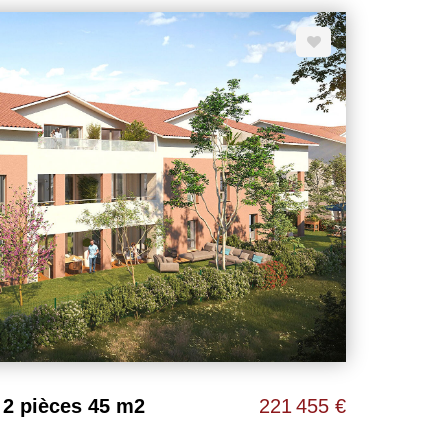
 parquet contrecollé dans la chambre, volets roulants
s aménagés... Profitez également d'une
stien LARTIGUE LES CLEFS
2 pièces 45 m2
221 455 €