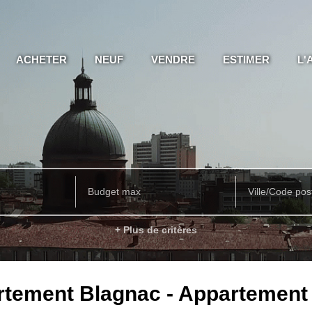
ACHETER
NEUF
VENDRE
ESTIMER
L'
Ville/Code pos
+ Plus de critères
rtement Blagnac - Appartement