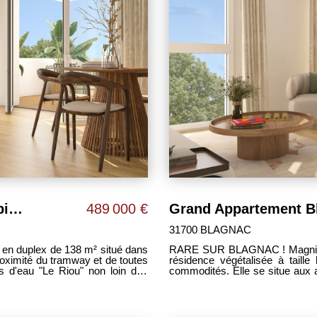
Magnifique Appartement Blagnac 5 pièces de 138 m2 avec loggia de 53 m² !
489 000 €
31700 BLAGNAC
RARE SUR BLAGNAC ! Magnifique appartement T4 de 99 m² situé dans une petite
proximité du tramway et de toutes
résidence végétalisée à taille humaine à proximité du tramway et de toutes les
s d'eau "Le Riou" non loin des
commodités. Elle se situe aux 
de la Garonne. - spacieux séjour lumineux de 45 m² ouvert sur cuisine le tout
ble loggia de 35 m², - 1 chambre
donnant accès à un agréable loggia de 25 m² - 1 ch
 WC séparé, - des rangements A
bain privative, - 2 chambres de 
avec placards, - salle de bain
d'un sèche-serviettes, - 1 Wc 