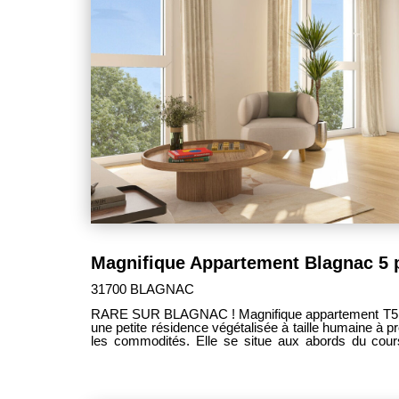
31700 BLAGNAC
RARE SUR BLAGNAC ! Magnifique appartement T5 en duplex de 138 m² situé dans
une petite résidence végétalisée à taille humaine à 
les commodités. Elle se situe aux abords du cour
berges de la Garonne. Au rez-de-chaussée : - spacieux séjour lumineux de 54 m²
ouvert sur cuisine le tout donnant accès à un agréa
de 13 m² avec salle de bain privative de 5 m², - 1
l'étage : - 3 chambres de 13 m² , 11 m² et 10 m² 