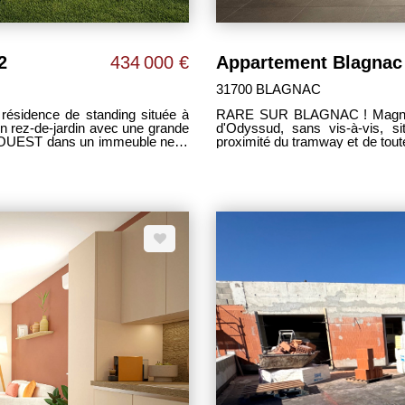
2
434 000 €
Appartement Blagnac 
31700 BLAGNAC
dence de standing située à
RARE SUR BLAGNAC ! Magnifique appartement T3 de 62 m² face au parc boisé
d'Odyssud, sans vis-à-vis, s
-OUEST dans un immeuble neuf,
proximité du tramway et de toutes les commodités. 
m² ouvert sur cuisine le tout d
 chambre de 16 m² avec salle de
m² et 11 m² avec placards, - sal
ettes, - 2 chambres avec placards
séparé, - 1 place de parking en
ignoire et sèches-serviettes, -
parquet contrecollé dans la ch
2 places de parking avec accès
pi