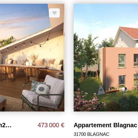
 Vous bénéficierez
sécurisé, - belles prestations :
 avec accès sécurisé, - belles
électriques dans toutes les pièces, placard
volets roulants électriques dans
étude offerte de financement en 24 heures. Séba
TOULOUSAINES
ien LARTIGUE LES CLEFS TOULOUSAINES
Appartement Blagnac 5 pièces 117 m2 avec terrasse de 40 m²
473 000 €
Appartement Blagnac 
31700 BLAGNAC