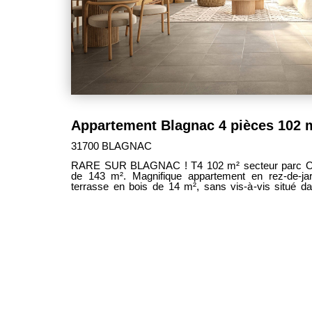
31700 BLAGNAC
RARE SUR BLAGNAC ! T4 102 m² secteur parc Odyssud avec GRAND JARDIN
de 143 m². Magnifique appartement en rez-de-jardin face au parc boisé, avec
terrasse en bois de 14 m², sans vis-à-vis situé dan
humaine à proximité du tramway et de toutes les commodités. 
lumineux de 40 m² ouvert sur cuisine le tout donnant accès à une agréable terrasse, -
3 chambres avec placards dont une suite parent
privative, - salle de bain avec double vasque et sè
espace cellier-buanderie, - 2 places de parking en 
belles prestations : parquet contrecollé dans le
électriques dans toutes les pièces, placards aménagés... Sébastien LARTI
CLEFS TOULOUSAINES