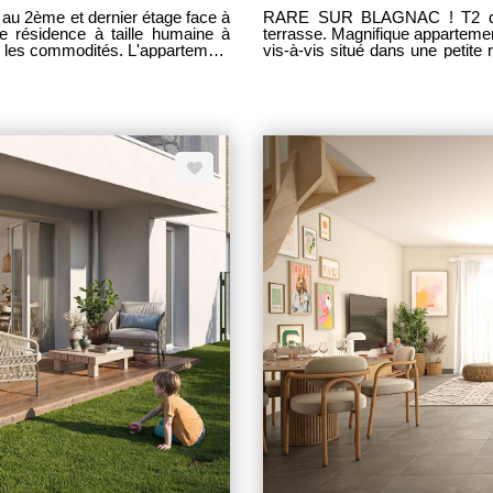
RARE SUR BLAGNAC ! T2 de 45 m² secteur parc Odyssud avec une grande
te résidence à taille humaine à
terrasse. Magnifique appartement T2 face au parc boisé, avec terrasse en bois, sans
s les commodités. L'appartement
vis-à-vis situé dans une petite
de toutes les commodités. - spacieux séjour lumineux de 25 m² ouvert sur cuisine le
t accès à une grande terrasse, -
tout donnant accès à une agréable terrasse, - 1 chambre d
ambres de 13 m², 11 m² et 10 m²
salle de bain équipée d'un sèc
 double vasques et d'un sèche-
avec accès sécurisé. - belle
 2 places de parking en sous-sol
roulants électriques dans toute
LARTIGUE LES CLEFS TOUL
rds aménagés... Sébastien