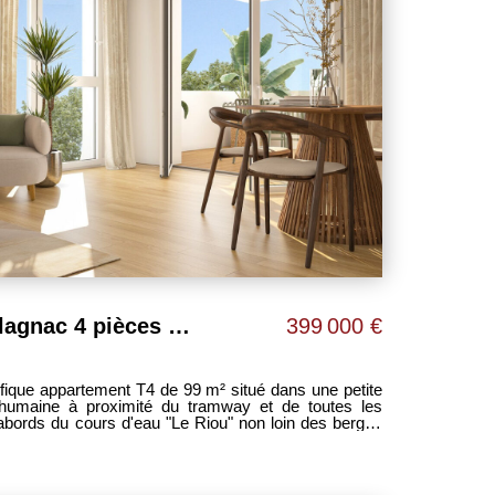
Grand Appartement Blagnac 4 pièces 99 m2 avec loggia de 25 m² !
399 000 €
abords du cours d'eau "Le Riou" non loin des berges
ambre de 12 m² avec salle de
11 m² et 10 m² avec placards, - salle de bain équipée
séparé, - 2 places de parking en sous-sol avec accès