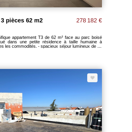
3 pièces 62 m2
278 182 €
itué dans une petite résidence à taille humaine à
- spacieux séjour lumineux de 24
onnant accès à un agréable loggia, - 2 chambres de 12
le de bain équipée d'un sèche-serviettes, - 1 Wc
 sous-sol avec accès sécurisé. - belles prestations :
ambre, volets roulants électriques dans toutes les
èces, placards aménagés... Sébastien LARTIGUE LES CLEFS TOULOUSAINES