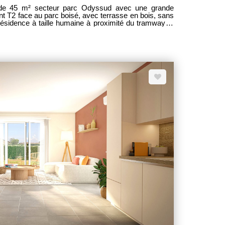
 résidence à taille humaine à proximité du tramway et
e 13.5 m² avec placards, -
he serviettes, Wc. - 1 place de parking en sous-sol
s prestations : parquet dans les chambres, volets
s les pièces, placards aménagés... Sébastien
OUSAINES