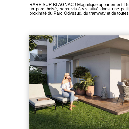
RARE SUR BLAGNAC ! Magnifique appartement T5 au 2ème et dernier étage face à
un parc boisé, sans vis-à-vis situé dans une peti
proximité du Parc Odyssud, du tramway et de toute
bénéficie d'une grande terrasse de 40 m². il se compose de : - 1 spacieux séjour
lumineux de 44 m² ouvert sur cuisine le tout donnan
1 chambre de 15.5 m² avec une salle d'eau, - 3 ch
avec placards, - salle de bain équipée dun meuble
serviettes, - 2 Wc séparés, - 1 cellier-buanderie, -
avec accès sécurisé. - belles prestations : parquet contrecollé dans les chambres,
volets roulants électriques dans toutes les pièces, placa
LARTIGUE LES CLEFS TOULOUSAINES