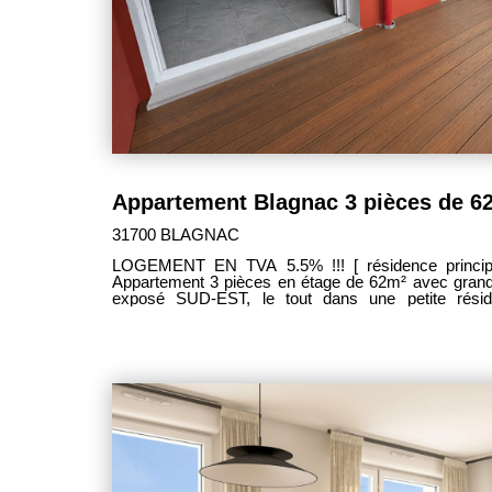
31700 BLAGNAC
LOGEMENT EN TVA 5.5% !!! [ résidence principa
Appartement 3 pièces en étage de 62m² avec grand
exposé SUD-EST, le tout dans une petite résid
résidentiel de BLAGNAC, au pied des commerces,
TRAMWAY. -Grand séjour lumineux ouvert sur cuisine équipée, le tout donnant
accès à ce grand balcon de 10m². -2 belles chambre
avec emplacement lave linge et sèche serviettes. -
Nombreux rangements. -2 places de parking avec 
FONTENELLE LES CLEFS DU NEUF