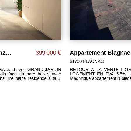
Appartement Blagnac 4 pièces 102 m2 avec grand jardin privatif de 143 m²
399 000 €
31700 BLAGNAC
RETOUR A LA VENTE ! GR
LOGEMENT EN TVA 5.5% !!! [ 
s une petite résidence à taille
Magnifique appartement 4 pièce
- spacieux séjour
97m² sans vis-à-vis, le tout 
résidentiel de BLAGNAC, au p
ale de 17 m² avec salle d'eau
TRAMWAY. -Grand séjour lumineux ouvert sur cuisine, le tout donnant accès à cette
che serviettes, - WC séparés, -
grande terrasse avec son em
sous-sol avec accès sécurisé. -
une suite parentale de 17m² av
s 3 chambres, volets roulants
vasque et sèche serviette
GUE LES
rangements. -2 places de parking en sous-sol. Ma
TOULOUSAINES