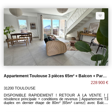
lumineux ouvert sur cuisine équipée, le tout donnant accès à un
agréable balcon. -2 grandes chambres de 11m² et 12m² avec
placards. -Salle de bain avec sèche serviettes et double
vasque. -WC séparé. -2 places de parking avec accès
sécurisé. -Belles prestations : peinture lisse, carrelage 45x45,
parquet dans les chambres, volets roulants électriques,
placards aménagés. Maxime FONTENELLE LES CLEFS
TOULOUSAINES
Appartement Toulouse 3 pièces 65m² + Balcon + Parking sous-sol ! BARRIERE DE PARIS
228 900 €
31200 TOULOUSE
DISPONIBLE RAPIDEMENT ! RETOUR À LA VENTE ! [
résidence principale + conditions de revenus ] Appartement T3
duplex en dernier étage de 80m² [65m² carrez] avec Balcon
sans vis-à-vis exposé EST dans une petite résidence sécurisée
de 20 logements située quartier BARRIERE DE PARIS à