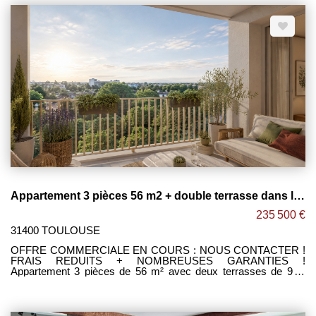
équipée, le tout donnant accès à ce grand balcon de 10m². -2
belles chambres avec placards. -Salle de bain avec
emplacement lave linge et sèche serviettes. -WC séparé. -
Espace buanderie. -Nombreux rangements. -2 places de
parking avec accès sécurisé. Maxime FONTENELLE LES
CLEFS DU NEUF
Appartement 3 pièces 56 m2 + double terrasse dans le quartier de Montaudran ! TOULOUSE
235 500 €
31400 TOULOUSE
OFFRE COMMERCIALE EN COURS : NOUS CONTACTER !
FRAIS REDUITS + NOMBREUSES GARANTIES !
Appartement 3 pièces de 56 m² avec deux terrasses de 9 et
8m² à Montaudran AEROSPACE , situé dans un quartier
dynamique . Cette résidence bénéficie d'un emplacement
stratégique à proximité des commerces, transports et de la
future ligne C du métro. DISPO EGALEMENT : Appartement T1