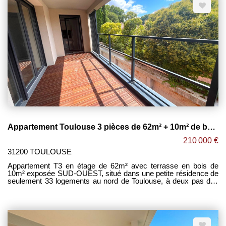
TOULOUSAINES
Appartement Toulouse 3 pièces de 62m² + 10m² de balcon + Parking !
210 000 €
31200 TOULOUSE
Appartement T3 en étage de 62m² avec terrasse en bois de
10m² exposée SUD-OUEST, situé dans une petite résidence de
seulement 33 logements au nord de Toulouse, à deux pas des
commerces, bus, écoles, métro. [ DISPO EGALEMENT T3 en
dernier étage avec 67m² de Terrasse ] -Spacieux séjour
lumineux ouvert sur cuisine, le tout donnant accès à une grande
terrasse sans vis-à-vis. -2 grandes chambres avec placards
donnant chacune sur la terrasse. -Salle de bain avec sèche