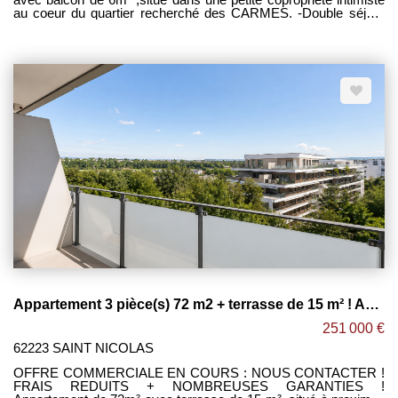
au coeur du quartier recherché des CARMES. -Double séjour
lumineux ouvert sur espace cuisine, le tout donnant sur un
balcon sur cour faisant l'angle de l'appartement. -2 agréables
chambres de 13m² et 28m². -Salle de bain et salle d'eau avec
meuble double vasque et sèche serviettes. -WC séparé.
INFORMATIONS SUPPLEMENTAIRES : -Atelier de 11m². -
Grande cave privative. -Charme de l'ancien conservé (poutres /
tomettes / cheminées). -Double vitrage + électricité refait. -
Charges de copropriété : 190€ / Mois. -Taxe foncière : 1 650€ /
An. Maxime FONTENELLE LES CLEFS TOULOUSAINES
Appartement 3 pièce(s) 72 m2 + terrasse de 15 m² ! ARRAS !
251 000 €
62223 SAINT NICOLAS
OFFRE COMMERCIALE EN COURS : NOUS CONTACTER !
FRAIS REDUITS + NOMBREUSES GARANTIES !