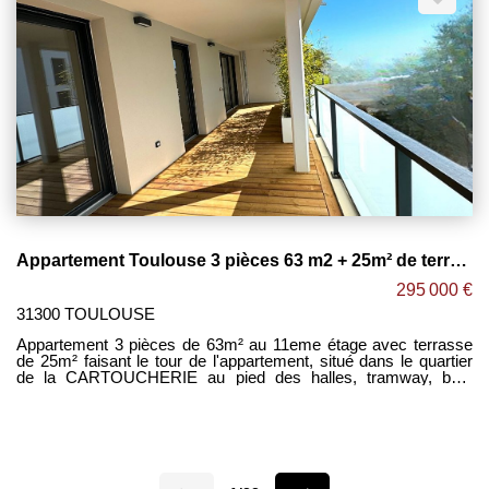
serviettes et emplacement lave linge. -WC séparé. -Espace
cellier. -Place de parking avec accès sécurisé. -Possibilité de
personnaliser le logement. Maxime FONTENELLE LES CLEFS
DU NEUF
Appartement Toulouse 3 pièces 63 m2 + 25m² de terrasse !
295 000 €
31300 TOULOUSE
Appartement 3 pièces de 63m² au 11eme étage avec terrasse
de 25m² faisant le tour de l'appartement, situé dans le quartier
de la CARTOUCHERIE au pied des halles, tramway, bus,
commerces, centre ville. -Espace séjour lumineux ouvert sur
cuisine équipée le tout donnant accès à cette belle terrasse en
bois. -2 grandes chambres donnant accès sur la terrasse. -Salle
d'eau avec douche à l'italienne et sèche serviettes. -Place de
parking en amodiation. Maxime FONTENELLE LES CLEFS DU
NEUF