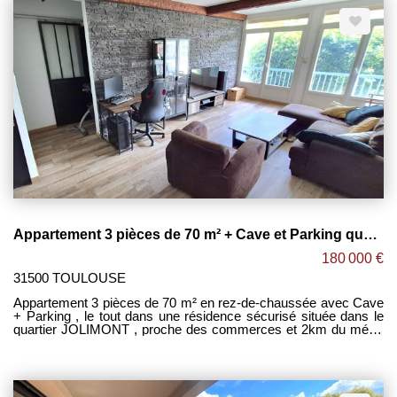
de 28 m² et T2 de 44 m² . -Séjour lumineux ouvert sur cuisine le
tout donnant accès à une terrasse de 9 m² orientée SUD-
OUEST . -2 grandes chambres de 10 & 11m² équipées d'un
placard dont l'une ayant un accès à la deuxième terrasse de 8
m². -Salle de d'eau. -WC séparé. -Place de parking intérieur . -
Possibilité de personnaliser l'appartement. Antoine CAMUS LES
CLEFS DU NEUF
Appartement 3 pièces de 70 m² + Cave et Parking quartier JOLIMONT ! TOULOUSE
180 000 €
31500 TOULOUSE
Appartement 3 pièces de 70 m² en rez-de-chaussée avec Cave
+ Parking , le tout dans une résidence sécurisé située dans le
quartier JOLIMONT , proche des commerces et 2km du métro
ligne A . -Spacieux séjour lumineux de 36 m² ouvert sur cuisine
équipée. -2 grandes chambres de 11et 12 m². -WC séparé. -
Salle de bain . -Loggia de 3m² -Cave de 5 m² + place de
parking. -Charges de copropriété : 250€ / Mois incluant l'eau
chaude et le chauffage. Antoine CAMUS LES CLEFS