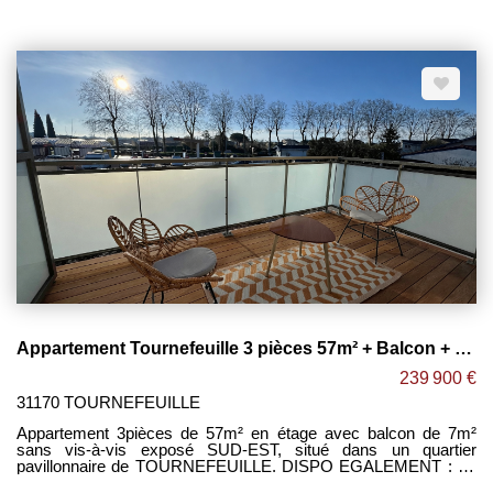
dans une petite résidence de seulement 28 logements, quartier
des MINIMES à proximité immédiate du Métro / Bus et
Commerces. -Grand séjour lumineux ouvert sur cuisine
équipée, le tout donnant accès à une grande terrasse. -2 belles
chambres donnant accès à une seconde terrasse. -Salle de
bain avec emplacement lave linge et sèche serviettes. -WC
séparé. -2 places de parking en sous-sol avec accès sécurisé.
Maxime FONTENELLE LES CLEFS DU NEUF
Appartement Tournefeuille 3 pièces 57m² + Balcon + 2 place de parking !
239 900 €
31170 TOURNEFEUILLE
Appartement 3pièces de 57m² en étage avec balcon de 7m²
sans vis-à-vis exposé SUD-EST, situé dans un quartier
pavillonnaire de TOURNEFEUILLE. DISPO EGALEMENT : T3
de 66m² en dernier étage avec 11m² de balcon. -Séjour