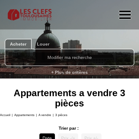
Acheter
Louer
Modifier ma recherche
+ Plus de critères
Appartements a vendre 3
pièces
Accueil
Appartements
A vendre
3 pièces
Trier par :
Date
Prix -/+
Prix +/-