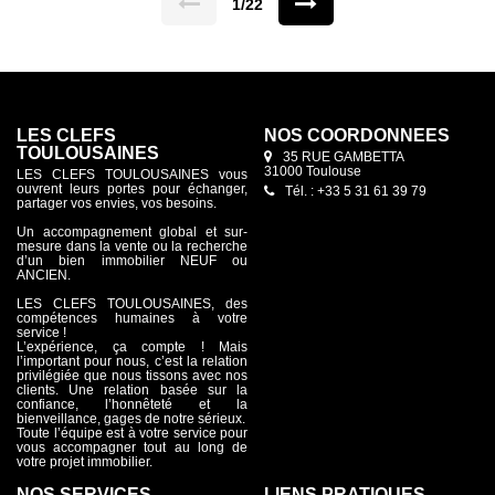
1/22
LES CLEFS
NOS COORDONNÉES
TOULOUSAINES
35 RUE GAMBETTA
31000 Toulouse
LES CLEFS TOULOUSAINES vous
ouvrent leurs portes pour échanger,
Tél. : +33 5 31 61 39 79
partager vos envies, vos besoins.
Un accompagnement global et sur-
mesure dans la vente ou la recherche
d’un bien immobilier NEUF ou
ANCIEN.
LES CLEFS TOULOUSAINES, des
compétences humaines à votre
service !
L’expérience, ça compte ! Mais
l’important pour nous, c’est la relation
privilégiée que nous tissons avec nos
clients. Une relation basée sur la
confiance, l’honnêteté et la
bienveillance, gages de notre sérieux.
Toute l’équipe est à votre service pour
vous accompagner tout au long de
votre projet immobilier.
NOS SERVICES
LIENS PRATIQUES