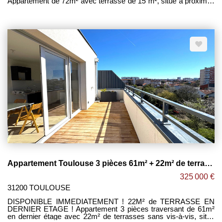
Appartement de 72m² avec terrasse de 15 m², situé à proximité
d'Arras ,cette ville historique renommée pour ses magnifiques
places . Cette résidence bénéficie d'un cadre de vie idéal pour
les familles et les étudiants sur la commune de St Nicolas les
Arras . La gare d'Arras se situe à moins de 10 min à vélo. Celle
ci propose quotidiennement des trajets vers Lille, Paris et
d'autres grandes villes. Un Accès à la rocade , facilite les
déplacements quotidiens dans toute la secteur. DISPO
EGALEMENT : Appartement T4 de 128 m² et T2 de 44m² . -
Séjour lumineux de 31m² avec une entrée de 5m² ouvert sur
cuisine le tout donnant accès à une grande terrasse de 15 m² -2
chambres de 10 et 12 m². -Salle de bain avec deux vasques . -
WC séparé. -Un cellier. -Une place de parking intérieur. Antoine
CAMUS LES CLEFS DU NEUF
Appartement Toulouse 3 pièces 61m² + 22m² de terrasse + 2 PK sous-sol / MINIMES
325 000 €
31200 TOULOUSE
DISPONIBLE IMMEDIATEMENT ! 22M² de TERRASSE EN
DERNIER ETAGE ! Appartement 3 pièces traversant de 61m²
en dernier étage avec 22m² de terrasses sans vis-à-vis, situé