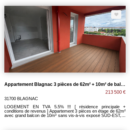
proximité immédiate des commerces , bus et métro. -Agréable
séjour lumineux ouvert sur cuisine, le tout donnant accès à un
grand balcon. -2 grandes chambres à l'étage de 12m² avec
placards. -Salle de bain avec douche vasque / sèche serviettes
et emplacement lave linge / WC. -WC séparé. -Place de parking
en sous-sol. Maxime FONTENELLE LES CLEFS DU NEUF
Appartement Blagnac 3 pièces de 62m² + 10m² de balcon + 2 Parking ! BLAGNAC
213 500 €
31700 BLAGNAC
LOGEMENT EN TVA 5.5% !!! [ résidence principale +
conditions de revenus ] Appartement 3 pièces en étage de 62m²
avec grand balcon de 10m² sans vis-à-vis exposé SUD-EST, le
tout dans une petite résidence située dans un quartier résidentiel
de BLAGNAC, au pied des commerces, d'un agréable PARC et
de son TRAMWAY. -Grand séjour lumineux ouvert sur cuisine