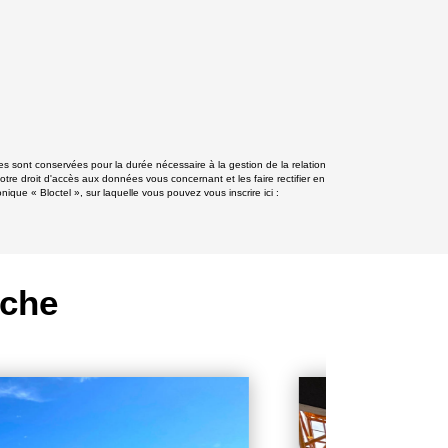
s sont conservées pour la durée nécessaire à la gestion de la relation
otre droit d'accès aux données vous concernant et les faire rectifier en
e « Bloctel », sur laquelle vous pouvez vous inscrire ici :
rche