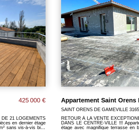
Appartement Saint Orens De Gameville 4 pièces 100 m2
469 000 €
TOULOUSE 31400
DE TERRASSE DE 60m²
STUDIO entièrement meublé 
bâtiment, situé au coeur d'
 60m² sans vis-à-vis exposée
universitaire Paul Sabatier et de 11 grandes 
ulement 14 logements, centre
avec deux grandes ouvertures.
-Grand placard aménagé. LE + : -Appartement entièrement meublé :