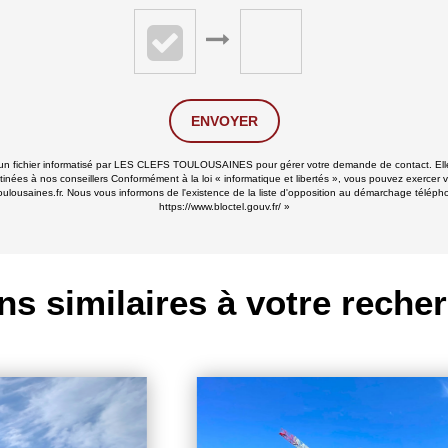
ENVOYER
ns un fichier informatisé par LES CLEFS TOULOUSAINES pour gérer votre demande de contact. Elle
stinées à nos conseillers Conformément à la loi « informatique et libertés », vous pouvez exercer v
ines.fr. Nous vous informons de l'existence de la liste d'opposition au démarchage téléphoniqu
https://www.bloctel.gouv.fr/
»
ns similaires à votre reche