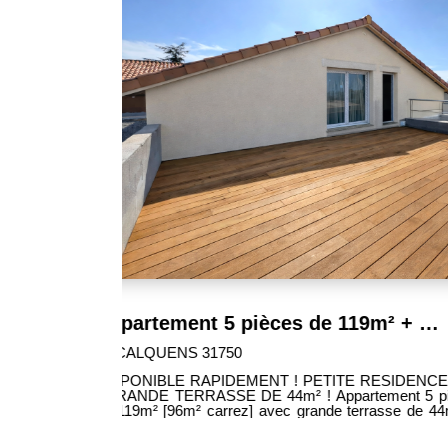
425 000 €
SAINT ORENS DE GAMEVILLE 31650
1 LOGEMENTS
RETOUR À LA VENTE EXCEPTIONEL !!! GRAN
DANS LE CENTRE-VILLE !!! Appartement 4 pièces de 100m² en dernier
vis-à-vis bien
étage avec magnifique terrasse en bois de
du centre ville
SUD, situé dans une petite résidence de se
ville de SAINT-ORENS-DE-GAMEVILLE. -Grand séjour lumineux de 45m²