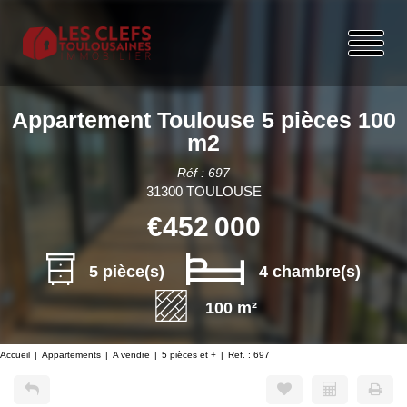
Appartement Toulouse 5 pièces 100
m2
Réf : 697
31300 TOULOUSE
€452 000
5 pièce(s)
4 chambre(s)
100 m²
Accueil
Appartements
A vendre
5 pièces et +
Ref. : 697