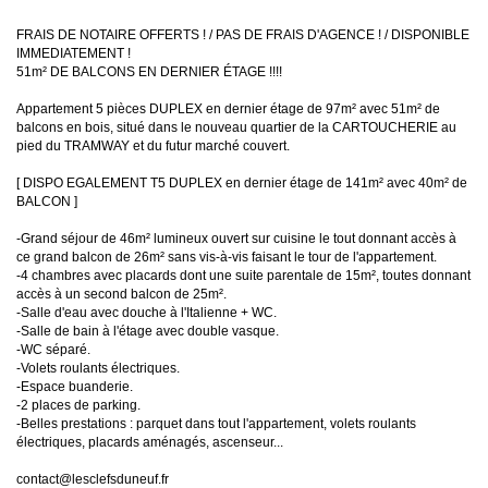
FRAIS DE NOTAIRE OFFERTS ! / PAS DE FRAIS D'AGENCE ! / DISPONIBLE
IMMEDIATEMENT !
51m² DE BALCONS EN DERNIER ÉTAGE !!!!
Appartement 5 pièces DUPLEX en dernier étage de 97m² avec 51m² de
balcons en bois, situé dans le nouveau quartier de la CARTOUCHERIE au
pied du TRAMWAY et du futur marché couvert.
[ DISPO EGALEMENT T5 DUPLEX en dernier étage de 141m² avec 40m² de
BALCON ]
-Grand séjour de 46m² lumineux ouvert sur cuisine le tout donnant accès à
ce grand balcon de 26m² sans vis-à-vis faisant le tour de l'appartement.
-4 chambres avec placards dont une suite parentale de 15m², toutes donnant
accès à un second balcon de 25m².
-Salle d'eau avec douche à l'Italienne + WC.
-Salle de bain à l'étage avec double vasque.
-WC séparé.
-Volets roulants électriques.
-Espace buanderie.
-2 places de parking.
-Belles prestations : parquet dans tout l'appartement, volets roulants
électriques, placards aménagés, ascenseur...
contact@lesclefsduneuf.fr