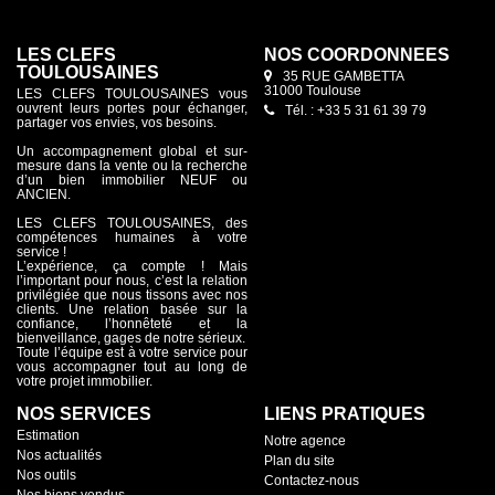
LES CLEFS
NOS COORDONNÉES
TOULOUSAINES
35 RUE GAMBETTA
31000 Toulouse
LES CLEFS TOULOUSAINES vous
ouvrent leurs portes pour échanger,
Tél. : +33 5 31 61 39 79
partager vos envies, vos besoins.
Un accompagnement global et sur-
mesure dans la vente ou la recherche
d’un bien immobilier NEUF ou
ANCIEN.
LES CLEFS TOULOUSAINES, des
compétences humaines à votre
service !
L’expérience, ça compte ! Mais
l’important pour nous, c’est la relation
privilégiée que nous tissons avec nos
clients. Une relation basée sur la
confiance, l’honnêteté et la
bienveillance, gages de notre sérieux.
Toute l’équipe est à votre service pour
vous accompagner tout au long de
votre projet immobilier.
NOS SERVICES
LIENS PRATIQUES
Estimation
Notre agence
Nos actualités
Plan du site
Nos outils
Contactez-nous
Nos biens vendus