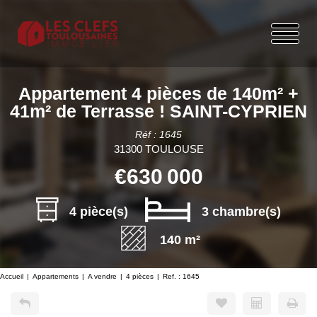
Appartement 4 pièces de 140m² +
41m² de Terrasse ! SAINT-CYPRIEN
Réf : 1645
31300 TOULOUSE
€630 000
4 pièce(s)
3 chambre(s)
140 m²
Accueil
Appartements
A vendre
4 pièces
Ref. : 1645