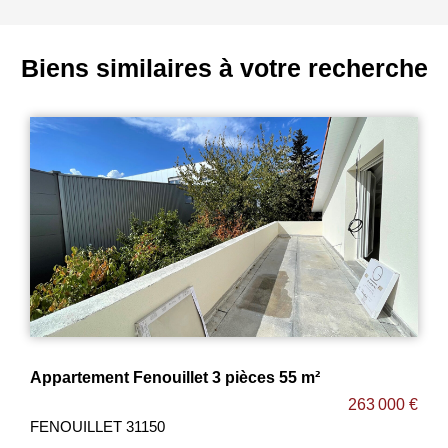
Biens similaires à votre recherche
 Fenouillet 3 pièces 55 m²
Appartement To
263 000 €
31150
TOULOUSE 3130