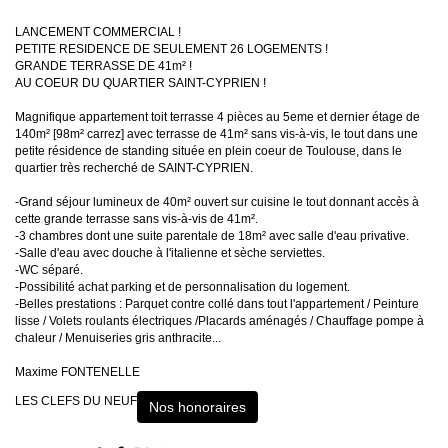
LANCEMENT COMMERCIAL !
PETITE RESIDENCE DE SEULEMENT 26 LOGEMENTS !
GRANDE TERRASSE DE 41m² !
AU COEUR DU QUARTIER SAINT-CYPRIEN !
Magnifique appartement toit terrasse 4 pièces au 5eme et dernier étage de
140m² [98m² carrez] avec terrasse de 41m² sans vis-à-vis, le tout dans une
petite résidence de standing située en plein coeur de Toulouse, dans le
quartier très recherché de SAINT-CYPRIEN.
-Grand séjour lumineux de 40m² ouvert sur cuisine le tout donnant accès à
cette grande terrasse sans vis-à-vis de 41m².
-3 chambres dont une suite parentale de 18m² avec salle d'eau privative.
-Salle d'eau avec douche à l'italienne et sèche serviettes.
-WC séparé.
-Possibilité achat parking et de personnalisation du logement.
-Belles prestations : Parquet contre collé dans tout l'appartement / Peinture
lisse / Volets roulants électriques /Placards aménagés / Chauffage pompe à
chaleur / Menuiseries gris anthracite...
Maxime FONTENELLE
LES CLEFS DU NEUF
Nos honoraires