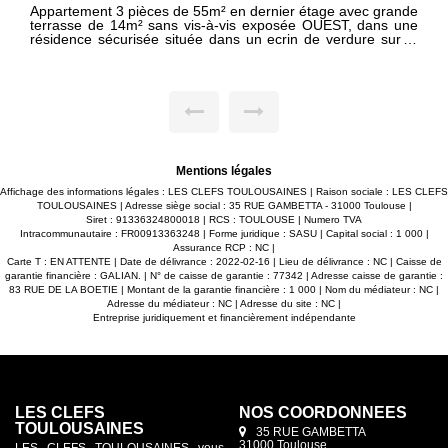
 pièces de 55m² en dernier étage avec grande
Appartement 3 pi
4m² sans vis-à-vis exposée OUEST, dans une
balcon en bois de
urisée située dans un ecrin de verdure sur la
résidence située
 de FENOUILLET. -Agréable séjour
TOUCH. -Grand séjour lumineux avec cuisine équipée , le
t sur cuisine équipée le tout donnant accès à
tout donnant acc
rrasse. -2 grandes chambres. -Salle d'eau avec
agréables chambre
lienne. -WC séparé. -2 places de parking avec
de bain avec dou
accès sécurisé. Maxime FONTENELLE 06-43-92-31-28
séparé. -Espace ce
avec accès sécuris
terrasse en bois
aménagés, ascenseur... Maxime FONTENE
31-28
Mentions légales
Affichage des informations légales : LES CLEFS TOULOUSAINES | Raison sociale : LES CLEFS
TOULOUSAINES | Adresse siège social : 35 RUE GAMBETTA - 31000 Toulouse |
Siret : 91336324800018 | RCS : TOULOUSE | Numero TVA
Intracommunautaire : FR00913363248 | Forme juridique : SASU | Capital social : 1 000 |
Assurance RCP : NC |
Carte T : EN ATTENTE | Date de délivrance : 2022-02-16 | Lieu de délivrance : NC | Caisse de
garantie financière : GALIAN. | N° de caisse de garantie : 77342 | Adresse caisse de garantie :
83 RUE DE LA BOETIE | Montant de la garantie financière : 1 000 | Nom du médiateur : NC |
Adresse du médiateur : NC | Adresse du site : NC |
Entreprise juridiquement et financièrement indépendante
LES CLEFS
NOS COORDONNÉES
TOULOUSAINES
35 RUE GAMBETTA
31000 Toulouse
LES CLEFS TOULOUSAINES vous