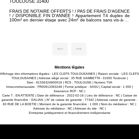
TOULOUSE 31400
FRAIS DE NOTAIRE OFFERTS ! / PAS DE FRAIS D'AGENCE
! / DISPONIBLE FIN D'ANNÉE ! Appartement T4 duplex de
100m² en dernier étage avec 24m² de balcons sans vis-à-vis
dans une petite résidence sécurisée de 12 logements située
dans le quartier recherché de L'ORMEAU. -Espace séjour
traversant avec cuisine semi-séparée le tout donnant accès
à deux balcons en bois. -3 grandes chambres de 13m² /
15m² et une suite parentale de 18m² avec salle d'eau
privative. -Salle de bain avec double vasque et sèche
serviettes. -2 WC séparés. -Parking en sous-sol. -Belles
prestations : carrelage 45X45, parquet dans les chambres,
volets roulants électriques dans toutes les pièces, placards
aménagés... contact@lesclefsduneuf.fr Maxime
FONTENELLE 06-43-92-31-28
Mentions légales
Affichage des informations légales : LES CLEFS TOULOUSAINES | Raison sociale : LES CLEFS
TOULOUSAINES | Adresse siège social : 35 RUE GAMBETTA - 31000 Toulouse |
Siret : 91336324800018 | RCS : TOULOUSE | Numero TVA
Intracommunautaire : FR00913363248 | Forme juridique : SASU | Capital social : 1 000 |
Assurance RCP : NC |
Carte T : EN ATTENTE | Date de délivrance : 2022-02-16 | Lieu de délivrance : NC | Caisse de
garantie financière : GALIAN. | N° de caisse de garantie : 77342 | Adresse caisse de garantie :
83 RUE DE LA BOETIE | Montant de la garantie financière : 1 000 | Nom du médiateur : NC |
Adresse du médiateur : NC | Adresse du site : NC |
Entreprise juridiquement et financièrement indépendante