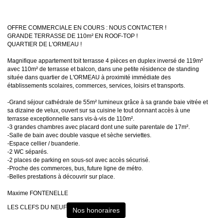
OFFRE COMMERCIALE EN COURS : NOUS CONTACTER !
GRANDE TERRASSE DE 110m² EN ROOF-TOP !
QUARTIER DE L'ORMEAU !
Magnifique appartement toit terrasse 4 pièces en duplex inversé de 119m²
avec 110m² de terrasse et balcon, dans une petite résidence de standing
située dans quartier de L'ORMEAU à proximité immédiate des
établissements scolaires, commerces, services, loisirs et transports.
-Grand séjour cathédrale de 55m² lumineux grâce à sa grande baie vitrée et
sa dizaine de velux, ouvert sur sa cuisine le tout donnant accès à une
terrasse exceptionnelle sans vis-à-vis de 110m².
-3 grandes chambres avec placard dont une suite parentale de 17m².
-Salle de bain avec double vasque et sèche serviettes.
-Espace cellier / buanderie.
-2 WC séparés.
-2 places de parking en sous-sol avec accès sécurisé.
-Proche des commerces, bus, future ligne de métro.
-Belles prestations à découvrir sur place.
Maxime FONTENELLE
LES CLEFS DU NEUF
Nos honoraires