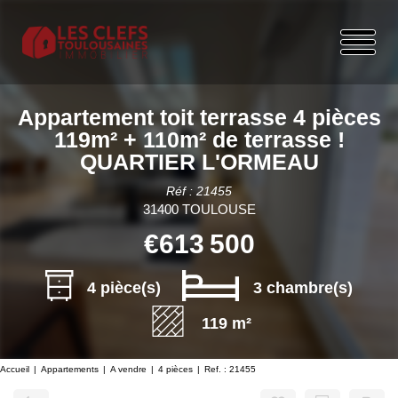
Appartement toit terrasse 4 pièces
119m² + 110m² de terrasse !
QUARTIER L'ORMEAU
Réf : 21455
31400 TOULOUSE
€613 500
4 pièce(s)
3 chambre(s)
119 m²
Accueil
Appartements
A vendre
4 pièces
Ref. : 21455