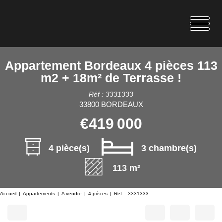
Appartement Bordeaux 4 pièces 113
m2 + 18m² de Terrasse !
Réf : 3331333
33800 BORDEAUX
€419 000
4 pièce(s)
3 chambre(s)
113 m²
Accueil
Appartements
A vendre
4 pièces
Ref. : 3331333