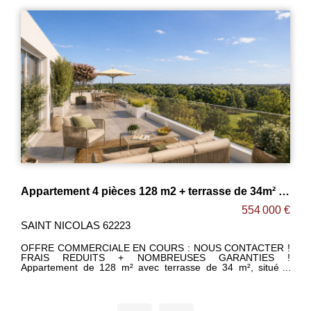
Appartement 4 pièces 128 m2 + terrasse de 34m² ! ARRAS !
Appartement 4 pièces 128 m2 + terrasse de 34m² ! ARRAS !
0 €
554 000 €
SAINT NICOLAS 62223
R !
OFFRE COMMERCIALE EN COURS : NOUS CONTACTER !
S !
FRAIS REDUITS + NOMBREUSES GARANTIES !
é à
Appartement de 128 m² avec terrasse de 34 m², situé à
 ses
proximité d'Arras ,cette ville historique renommée pour ses
e de
magnifiques places . Cette résidence bénéficie d'un cadre de
e de
vie idéal pour les familles et les étudiants sur la commune de
St Nicolas les Arras . La gare d'Arras se situe à moins de 10