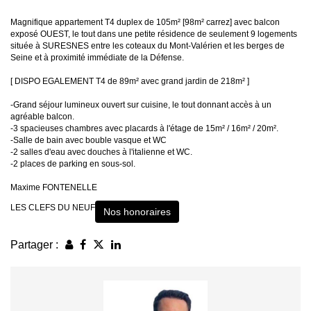
Magnifique appartement T4 duplex de 105m² [98m² carrez] avec balcon
exposé OUEST, le tout dans une petite résidence de seulement 9 logements
située à SURESNES entre les coteaux du Mont-Valérien et les berges de
Seine et à proximité immédiate de la Défense.
[ DISPO EGALEMENT T4 de 89m² avec grand jardin de 218m² ]
-Grand séjour lumineux ouvert sur cuisine, le tout donnant accès à un
agréable balcon.
-3 spacieuses chambres avec placards à l'étage de 15m² / 16m² / 20m².
-Salle de bain avec bouble vasque et WC
-2 salles d'eau avec douches à l'italienne et WC.
-2 places de parking en sous-sol.
Maxime FONTENELLE
LES CLEFS DU NEUF
Nos honoraires
Partager :