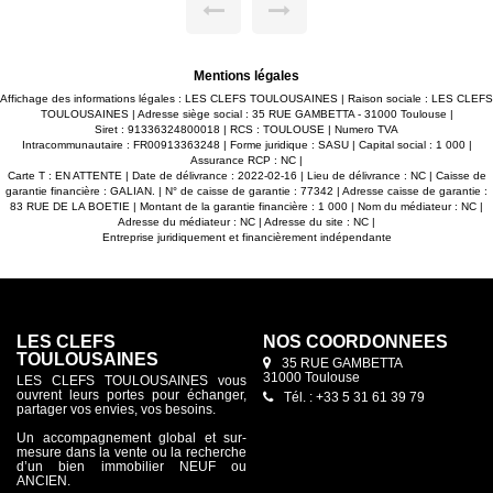
vers
min à vélo. Celle ci propose quotidiennement des trajets vers
de ,
Lille, Paris et d'autres grandes villes. Un Accès à la rocade ,
eur.
facilite les déplacements quotidiens dans toute la secteur.
DISPO EGALEMENT : Appartement T3 de 72 m² et T2 de
44m² . -Séjour lumineux de 43m² ouvert sur cuisine de 15m²
Mentions légales
 -3
le tout donnant accès à une grande terrasse de 34m² -3
chambres dont une suite de 15m². -Salle de bain avec WC et
Affichage des informations légales : LES CLEFS TOULOUSAINES | Raison sociale : LES CLEFS
 -Un
une salle d'eau supplémentaire. -Deuxième WC séparé. -Un
TOULOUSAINES | Adresse siège social : 35 RUE GAMBETTA - 31000 Toulouse |
cellier. -Deux places de parkings intérieurs. Antoine CAMUS
Siret : 91336324800018 | RCS : TOULOUSE | Numero TVA
LES CLEFS DU NEUF
Intracommunautaire : FR00913363248 | Forme juridique : SASU | Capital social : 1 000 |
Assurance RCP : NC |
Carte T : EN ATTENTE | Date de délivrance : 2022-02-16 | Lieu de délivrance : NC | Caisse de
garantie financière : GALIAN. | N° de caisse de garantie : 77342 | Adresse caisse de garantie :
83 RUE DE LA BOETIE | Montant de la garantie financière : 1 000 | Nom du médiateur : NC |
Adresse du médiateur : NC | Adresse du site : NC |
Entreprise juridiquement et financièrement indépendante
Appartement 4 pièces 128 m2 + terrasse de 34m² ! ARRAS !
0 €
LES CLEFS
NOS COORDONNÉES
TOULOUSAINES
35 RUE GAMBETTA
31000 Toulouse
R !
LES CLEFS TOULOUSAINES vous
S !
ouvrent leurs portes pour échanger,
Tél. : +33 5 31 61 39 79
partager vos envies, vos besoins.
é à
 ses
Un accompagnement global et sur-
e de
mesure dans la vente ou la recherche
e de
d’un bien immobilier NEUF ou
ANCIEN.
vers