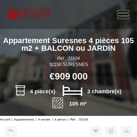
Appartement Suresnes 4 pièces 105
m2 + BALCON ou JARDIN
Réf : 33104
92150 SURESNES
€909 000
4 pièce(s)
3 chambre(s)
105 m²
Accueil
Appartements
A vendre
4 pièces
Ref. : 33104