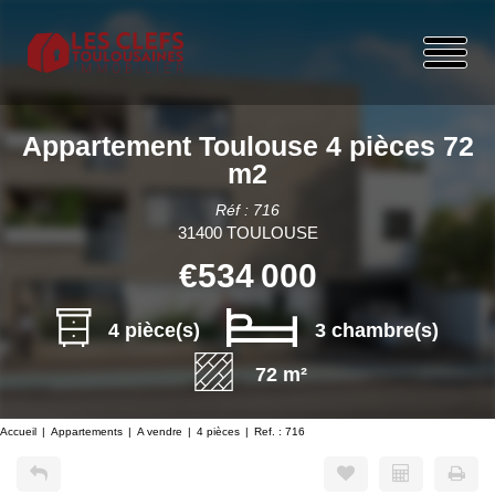
Appartement Toulouse 4 pièces 72
m2
Réf : 716
31400 TOULOUSE
€534 000
4 pièce(s)
3 chambre(s)
72 m²
Accueil
Appartements
A vendre
4 pièces
Ref. : 716