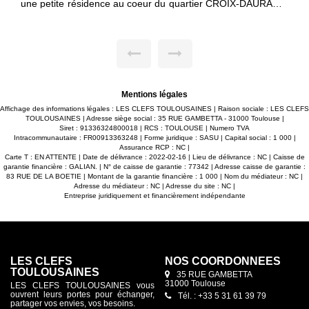
er CROIX-DAURADE.
80m² sur deux niveaux avec terrasse et grand j
ux donnant sur un
le tour de la maison, située dans une petite ré
maison. -3 grandes
logements, quartier BARRIERE-DE-PARIS. -Espace séjour
-Salle de bain en
lumineux ouvert sur cuisine le tout donnant su
-Salle d'eau avec
extérieur de 142m². -3 chambres avec placa
ge. -2 WC séparés.
suite parentale en RDC de 16m² avec salle d'eau
 accès sécurisé.
Salle d'eau à l'étage avec douche / WC / sèche 
OUSAINES
WC séparé. -Espace cellier. -2 places de park
sol avec accès sécurisé. Maxime FONTENELLE LES CLEFS
TOULOUSAINES
Mentions légales
Affichage des informations légales : LES CLEFS TOULOUSAINES | Raison sociale : LES CLEFS
TOULOUSAINES | Adresse siège social : 35 RUE GAMBETTA - 31000 Toulouse |
Siret : 91336324800018 | RCS : TOULOUSE | Numero TVA
Intracommunautaire : FR00913363248 | Forme juridique : SASU | Capital social : 1 000 |
Assurance RCP : NC |
Carte T : EN ATTENTE | Date de délivrance : 2022-02-16 | Lieu de délivrance : NC | Caisse de
garantie financière : GALIAN. | N° de caisse de garantie : 77342 | Adresse caisse de garantie :
83 RUE DE LA BOETIE | Montant de la garantie financière : 1 000 | Nom du médiateur : NC |
Adresse du médiateur : NC | Adresse du site : NC |
Entreprise juridiquement et financièrement indépendante
LES CLEFS
NOS COORDONNÉES
TOULOUSAINES
35 RUE GAMBETTA
31000 Toulouse
LES CLEFS TOULOUSAINES vous
ouvrent leurs portes pour échanger,
Tél. : +33 5 31 61 39 79
partager vos envies, vos besoins.