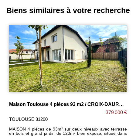
Biens similaires à votre recherche
Maison Toulouse 4 pièces 93 m2 / CROIX-DAURADE
Maison 4 pièces 80 m2 BARRIERE DE 
379 000 €
TOULOUSE 31200
ux avec terrasse
RETOUR À A VENTE ! TVA REDUITE 5.5% ! 
posé, située dans
principale + conditions de revenus ] MAISON 4 pièces de