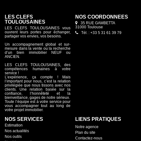
LES CLEFS
NOS COORDONNÉES
TOULOUSAINES
35 RUE GAMBETTA
31000 Toulouse
LES CLEFS TOULOUSAINES vous
ouvrent leurs portes pour échanger,
Tél. : +33 5 31 61 39 79
partager vos envies, vos besoins.
Un accompagnement global et sur-
mesure dans la vente ou la recherche
d’un bien immobilier NEUF ou
ANCIEN.
LES CLEFS TOULOUSAINES, des
compétences humaines à votre
service !
L’expérience, ça compte ! Mais
l’important pour nous, c’est la relation
privilégiée que nous tissons avec nos
clients. Une relation basée sur la
confiance, l’honnêteté et la
bienveillance, gages de notre sérieux.
Toute l’équipe est à votre service pour
vous accompagner tout au long de
votre projet immobilier.
NOS SERVICES
LIENS PRATIQUES
Estimation
Notre agence
Nos actualités
Plan du site
Nos outils
Contactez-nous