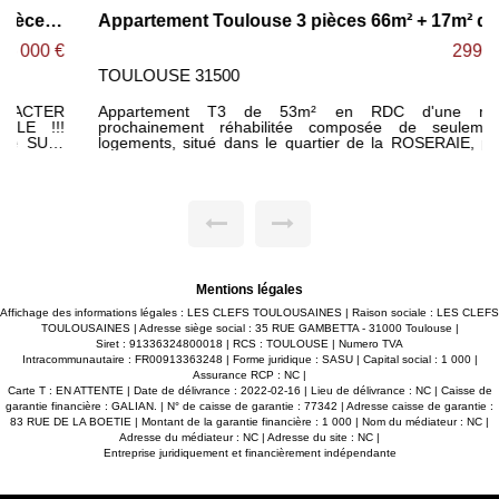
Appartement Toulouse 3 pièces 66m² + 17m² de Terrasse ! ROSERAIE
299 000 €
TOULOUSE 31500
Appartement T3 de 53m² en RDC d'une maison
prochainement réhabilitée composée de seulement 5
logements, situé dans le quartier de la ROSERAIE, proche
commerces et métro. -Agréable séjour ouvert sur cuisine
entièrement équipée le tout donnant sur une véranda et
d'une grande terrasse de 17m². -2 chambres avec placards
avec chacune une salle d'eau privative. -WC séparé. -
Nombreux rangements. -Possibilité achat parking. -Belles
prestations : carrelage 45X45, parquet dans les chambres,
volets roulants électriques, placards aménagés... Maxime
FONTENELLE LES CLEFS DU NEUF
Mentions légales
Affichage des informations légales : LES CLEFS TOULOUSAINES | Raison sociale : LES CLEFS
TOULOUSAINES | Adresse siège social : 35 RUE GAMBETTA - 31000 Toulouse |
Siret : 91336324800018 | RCS : TOULOUSE | Numero TVA
Intracommunautaire : FR00913363248 | Forme juridique : SASU | Capital social : 1 000 |
Assurance RCP : NC |
Carte T : EN ATTENTE | Date de délivrance : 2022-02-16 | Lieu de délivrance : NC | Caisse de
garantie financière : GALIAN. | N° de caisse de garantie : 77342 | Adresse caisse de garantie :
83 RUE DE LA BOETIE | Montant de la garantie financière : 1 000 | Nom du médiateur : NC |
Adresse du médiateur : NC | Adresse du site : NC |
Entreprise juridiquement et financièrement indépendante