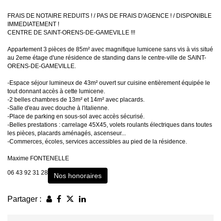
FRAIS DE NOTAIRE REDUITS ! / PAS DE FRAIS D'AGENCE ! / DISPONIBLE
IMMEDIATEMENT !
CENTRE DE SAINT-ORENS-DE-GAMEVILLE !!!
Appartement 3 pièces de 85m² avec magnifique lumicene sans vis à vis situé
au 2eme étage d'une résidence de standing dans le centre-ville de SAINT-
ORENS-DE-GAMEVILLE.
-Espace séjour lumineux de 43m² ouvert sur cuisine entièrement équipée le
tout donnant accès à cette lumicene.
-2 belles chambres de 13m² et 14m² avec placards.
-Salle d'eau avec douche à l'italienne.
-Place de parking en sous-sol avec accès sécurisé.
-Belles prestations : carrelage 45X45, volets roulants électriques dans toutes
les pièces, placards aménagés, ascenseur...
-Commerces, écoles, services accessibles au pied de la résidence.
Maxime FONTENELLE
06 43 92 31 28
Nos honoraires
Partager :