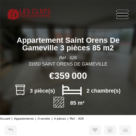
Appartement Saint Orens De
Gameville 3 pièces 85 m2
Réf : 626
31650 SAINT ORENS DE GAMEVILLE
€359 000
3 pièce(s)
2 chambre(s)
85 m²
Accueil
Appartements
A vendre
4 pièces
Ref. : 626