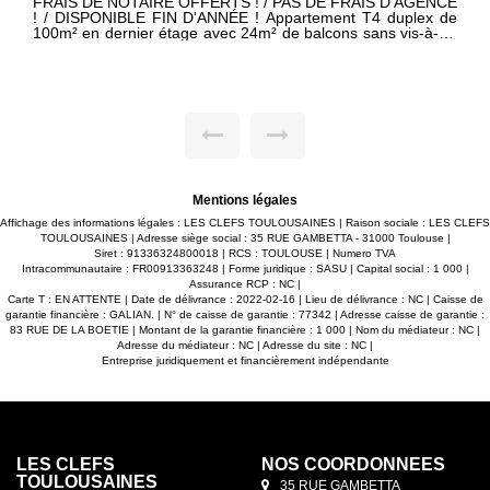
E
DISPONIBLE IMMEDIATEMENT !!! GRANDE TERRASSE EN
s
BOIS DE 130m² !!! Magnifique T4 TOIT TERRASSE en
e
duplex inversé de 118m² [95m² au sol] avec grande terrasse
sans vis-à-vis de 130m² + balcon de 9m², situé à SAINT-
s
ORENS au pied des commerces et transports. -Grand séjour
/
lumineux de 50m² ouvert sur cuisine, le tout donnant accès à
u
cette magnifique terrasse en bois. -3 grandes chambres
e
avec placards dont une suite parentale de 24m² avec salle
s
d'eau privative et dressing. -Salle de bain à l'étage. -2 WC
,
séparés. -Climatisation reversible. -2 places de parking en
s
sous-sol. Maxime FONTENELLE LES CLEFS
TOULOUSAINES
Mentions légales
Affichage des informations légales : LES CLEFS TOULOUSAINES | Raison sociale : LES CLEFS
TOULOUSAINES | Adresse siège social : 35 RUE GAMBETTA - 31000 Toulouse |
Siret : 91336324800018 | RCS : TOULOUSE | Numero TVA
Intracommunautaire : FR00913363248 | Forme juridique : SASU | Capital social : 1 000 |
Assurance RCP : NC |
Carte T : EN ATTENTE | Date de délivrance : 2022-02-16 | Lieu de délivrance : NC | Caisse de
garantie financière : GALIAN. | N° de caisse de garantie : 77342 | Adresse caisse de garantie :
83 RUE DE LA BOETIE | Montant de la garantie financière : 1 000 | Nom du médiateur : NC |
Adresse du médiateur : NC | Adresse du site : NC |
Entreprise juridiquement et financièrement indépendante
LES CLEFS
NOS COORDONNÉES
TOULOUSAINES
35 RUE GAMBETTA