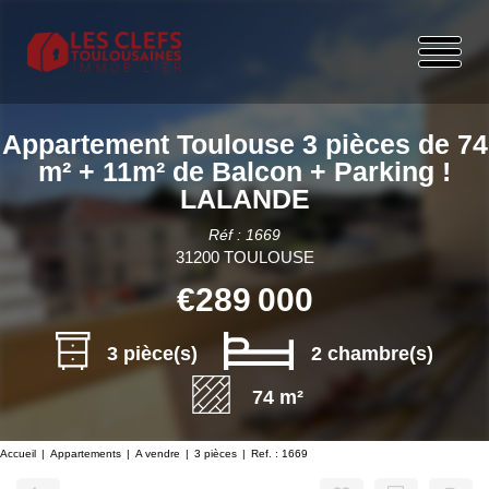
Appartement Toulouse 3 pièces de 74
m² + 11m² de Balcon + Parking !
LALANDE
Réf : 1669
31200 TOULOUSE
€289 000
3 pièce(s)
2 chambre(s)
74 m²
Accueil
Appartements
A vendre
3 pièces
Ref. : 1669