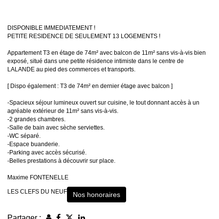
DISPONIBLE IMMEDIATEMENT !
PETITE RESIDENCE DE SEULEMENT 13 LOGEMENTS !
Appartement T3 en étage de 74m² avec balcon de 11m² sans vis-à-vis bien
exposé, situé dans une petite résidence intimiste dans le centre de
LALANDE au pied des commerces et transports.
[ Dispo également : T3 de 74m² en dernier étage avec balcon ]
-Spacieux séjour lumineux ouvert sur cuisine, le tout donnant accès à un
agréable extérieur de 11m² sans vis-à-vis.
-2 grandes chambres.
-Salle de bain avec sèche serviettes.
-WC séparé.
-Espace buanderie.
-Parking avec accès sécurisé.
-Belles prestations à découvrir sur place.
Maxime FONTENELLE
LES CLEFS DU NEUF
Nos honoraires
Partager :