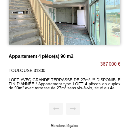
Appartement Toulouse 4 pièce(s) 109 m2
0 €
479 900 €
TOULOUSE 31200
BLE
FRAIS DE NOTAIRE REDUITS ! / PAS DE FRAIS D'AGENCE
! / DISPONIBLE FIN D'ANNÉE! GRANDE TERRASSE DE
eme
61m² !!! Appartement T4 duplex toit terrasse de 108m² en
NT-
dernier étage avec magnifique terrasse en bois de 61m² bien
exposée dans une petite résidence sécurisée situé au coeur
 -3
du quartier CROIX-DAURADE. -Grand séjour lumineux de
7m²
45m² ouvert sur cuisine le tout donnant accès à cette belle
-WC
terrasse en bois faisant le tour de l'appartement. -3
. -
agréables chambres avec placards dont une avec salle d'eau
les
privative. -Salle de bain à l'étage avec double vasque et
les
sèche serviettes +WC. -WC séparé. -Espace buanderie. -2
 de
places de parking en sous-sol avec accès sécurisé. -Belles
Mentions légales
prestations : carrelage 45X45, volets roulants électriques