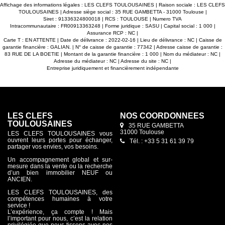
dans toutes les pièces, placards aménagés, ascenseur...
Affichage des informations légales : LES CLEFS TOULOUSAINES | Raison sociale : LES CLEFS
contact@lesclefsduneuf.fr 06-43-92-31-28
TOULOUSAINES | Adresse siège social : 35 RUE GAMBETTA - 31000 Toulouse |
Siret : 91336324800018 | RCS : TOULOUSE | Numero TVA
Intracommunautaire : FR00913363248 | Forme juridique : SASU | Capital social : 1 000 |
Assurance RCP : NC |
Carte T : EN ATTENTE | Date de délivrance : 2022-02-16 | Lieu de délivrance : NC | Caisse de
garantie financière : GALIAN. | N° de caisse de garantie : 77342 | Adresse caisse de garantie :
83 RUE DE LA BOETIE | Montant de la garantie financière : 1 000 | Nom du médiateur : NC |
Adresse du médiateur : NC | Adresse du site : NC |
Entreprise juridiquement et financièrement indépendante
LES CLEFS
NOS COORDONNÉES
TOULOUSAINES
35 RUE GAMBETTA
31000 Toulouse
LES CLEFS TOULOUSAINES vous
ouvrent leurs portes pour échanger,
Tél. : +33 5 31 61 39 79
partager vos envies, vos besoins.
Un accompagnement global et sur-
mesure dans la vente ou la recherche
d’un bien immobilier NEUF ou
ANCIEN.
LES CLEFS TOULOUSAINES, des
compétences humaines à votre
service !
L’expérience, ça compte ! Mais
l’important pour nous, c’est la relation
privilégiée que nous tissons avec nos