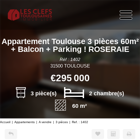
Appartement Toulouse 3 pièces 60m²
+ Balcon + Parking ! ROSERAIE
Réf : 1402
31500 TOULOUSE
€295 000
3 pièce(s)
2 chambre(s)
60 m²
Accueil
Appartements
A vendre
3 pièces
Ref. : 1402