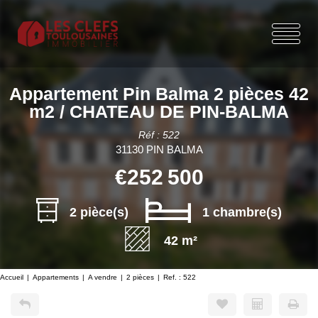
Appartement Pin Balma 2 pièces 42
m2 / CHATEAU DE PIN-BALMA
Réf : 522
31130 PIN BALMA
€252 500
2 pièce(s)
1 chambre(s)
42 m²
Accueil
Appartements
A vendre
2 pièces
Ref. : 522