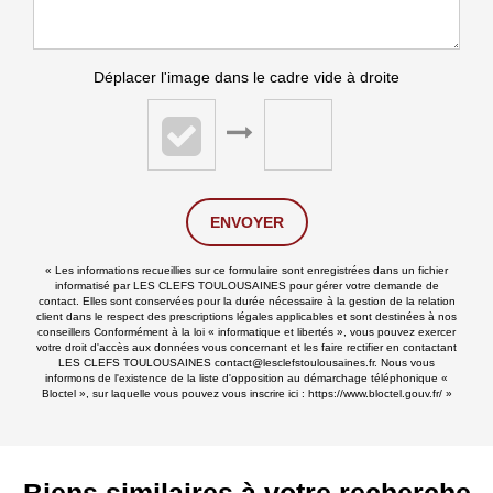
Déplacer l'image dans le cadre vide à droite
ENVOYER
« Les informations recueillies sur ce formulaire sont enregistrées dans un fichier
informatisé par LES CLEFS TOULOUSAINES pour gérer votre demande de
contact. Elles sont conservées pour la durée nécessaire à la gestion de la relation
client dans le respect des prescriptions légales applicables et sont destinées à nos
conseillers Conformément à la loi « informatique et libertés », vous pouvez exercer
votre droit d'accès aux données vous concernant et les faire rectifier en contactant
LES CLEFS TOULOUSAINES contact@lesclefstoulousaines.fr. Nous vous
informons de l'existence de la liste d'opposition au démarchage téléphonique «
Bloctel », sur laquelle vous pouvez vous inscrire ici :
https://www.bloctel.gouv.fr/
»
Biens similaires à votre recherche