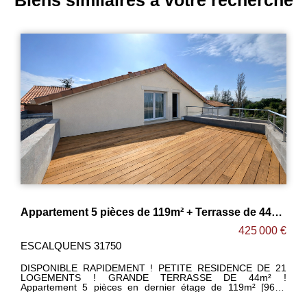
Appartement 5 pièces de 119m² + Terrasse de 44m² ! ESCALQUENS
Appartement Saint Orens De Gameville 4 pièces 100 m2
00 €
469 000 €
SAINT ORENS DE
GAMEVILLE 31650
 21
² !
RETOUR À LA VENTE EXCEPTIONEL !!! GRANDE
96m²
TERRASSE DE 60m² DANS LE CENTRE-VILLE !!!
bien
Appartement 4 pièces de 100m² en dernier étage avec
deux