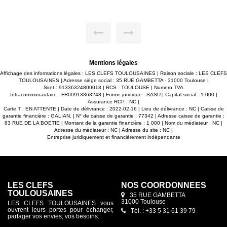
magnifique terrasse en bois de 60m² sans vis-à-vis exposée
SUD, situé dans une petite résidence de seulement 14
ande
logements, centre ville de SAINT-ORENS-DE-GAMEVILLE. -
15m²
Grand séjour lumineux de 45m² ouvert sur cuisine le tout
uble
donnant accès à cette grande terrasse de 60m². -3 belles
ccès
chambres avec placards, dont une suite parentale de 20m²
ace.
avec salle d'eau privative. + WC. -Salle de bain double
vasque et sèche serviettes. -WC suspendu séparé. -2 places
de parking en sous-sol avec accès sécurisé. -Belles
Mentions légales
prestations : parquet contrecollé dans tout l'appartement,
terrasse en bois, volets roulants électriques dans toutes les
Affichage des informations légales : LES CLEFS TOULOUSAINES | Raison sociale : LES CLEFS
pièces, placards aménagés, ascenseur... Maxime
TOULOUSAINES | Adresse siège social : 35 RUE GAMBETTA - 31000 Toulouse |
FONTENELLE LES CLEFS TOULOUSAINES
Siret : 91336324800018 | RCS : TOULOUSE | Numero TVA
Intracommunautaire : FR00913363248 | Forme juridique : SASU | Capital social : 1 000 |
Assurance RCP : NC |
Carte T : EN ATTENTE | Date de délivrance : 2022-02-16 | Lieu de délivrance : NC | Caisse de
garantie financière : GALIAN. | N° de caisse de garantie : 77342 | Adresse caisse de garantie :
83 RUE DE LA BOETIE | Montant de la garantie financière : 1 000 | Nom du médiateur : NC |
Adresse du médiateur : NC | Adresse du site : NC |
Entreprise juridiquement et financièrement indépendante
LES CLEFS
NOS COORDONNÉES
TOULOUSAINES
35 RUE GAMBETTA
31000 Toulouse
LES CLEFS TOULOUSAINES vous
ouvrent leurs portes pour échanger,
Tél. : +33 5 31 61 39 79
partager vos envies, vos besoins.