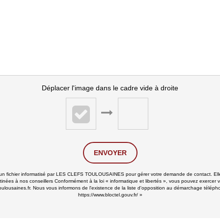
Déplacer l'image dans le cadre vide à droite
ENVOYER
ns un fichier informatisé par LES CLEFS TOULOUSAINES pour gérer votre demande de contact. Elle
stinées à nos conseillers Conformément à la loi « informatique et libertés », vous pouvez exercer v
ines.fr. Nous vous informons de l'existence de la liste d'opposition au démarchage téléphoniqu
https://www.bloctel.gouv.fr/
»