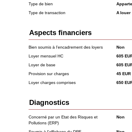
Type de bien
Appart
Type de transaction
A louer
Aspects financiers
Bien soumis à l'encadrement des loyers
Non
Loyer mensuel HC
605 EU
Loyer de base
605 EU
Provision sur charges
45 EUR
Loyer charges comprises
650 EU
Diagnostics
Concerné par un Etat des Risques et
Non
Pollutions (ERP)
Soumis à l'affichage du DPE
Non