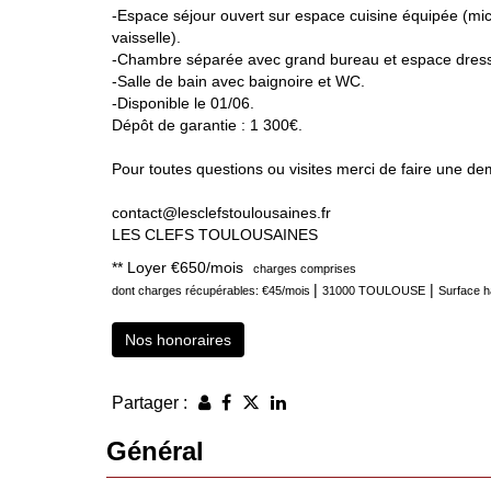
-Espace séjour ouvert sur espace cuisine équipée (micr
vaisselle).
-Chambre séparée avec grand bureau et espace dress
-Salle de bain avec baignoire et WC.
-Disponible le 01/06.
Dépôt de garantie : 1 300€.
Pour toutes questions ou visites merci de faire une de
contact@lesclefstoulousaines.fr
LES CLEFS TOULOUSAINES
**
Loyer €650/mois
charges comprises
|
|
dont charges récupérables: €45/mois
31000 TOULOUSE
Surface h
Nos honoraires
Partager :
Général