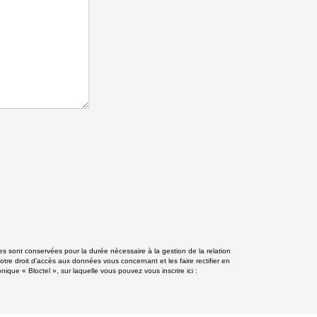
s sont conservées pour la durée nécessaire à la gestion de la relation
otre droit d'accès aux données vous concernant et les faire rectifier en
e « Bloctel », sur laquelle vous pouvez vous inscrire ici :