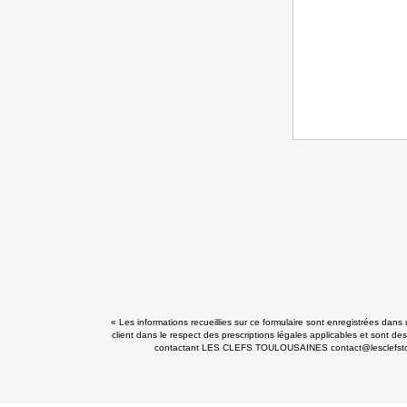
« Les informations recueillies sur ce formulaire sont enregistrées da
client dans le respect des prescriptions légales applicables et sont de
contactant LES CLEFS TOULOUSAINES contact@lesclefstoulousa