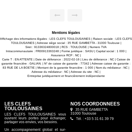
exposée, situé dans le quartier BARRIERE DE PARIS à
200m² du métro et des commerces. -Agréable séjour
lumineux de 37m² ouvert sur cuisine, le tout donnant accès à
cette belle terrasse en bois. -3 belles chambres avec
placards dont une suite parentale de 22m² avec dressing et
salle d'eau privative. -Salle de bain avec double vasque, WC
et sèche serviettes. -WC séparé. -Belle prestations (
Possibilité de personnaliser le logement). -2 places de
Mentions légales
parking en sous-sol avec accès sécurisé. Maxime
FONTENELLE LES CLEFS TOULOUSAINES
Affichage des informations légales : LES CLEFS TOULOUSAINES | Raison sociale : LES CLEFS
TOULOUSAINES | Adresse siège social : 35 RUE GAMBETTA - 31000 Toulouse |
Siret : 91336324800018 | RCS : TOULOUSE | Numero TVA
Intracommunautaire : FR00913363248 | Forme juridique : SASU | Capital social : 1 000 |
Assurance RCP : NC |
Carte T : EN ATTENTE | Date de délivrance : 2022-02-16 | Lieu de délivrance : NC | Caisse de
garantie financière : GALIAN. | N° de caisse de garantie : 77342 | Adresse caisse de garantie :
83 RUE DE LA BOETIE | Montant de la garantie financière : 1 000 | Nom du médiateur : NC |
Adresse du médiateur : NC | Adresse du site : NC |
Entreprise juridiquement et financièrement indépendante
LES CLEFS
NOS COORDONNÉES
TOULOUSAINES
35 RUE GAMBETTA
31000 Toulouse
LES CLEFS TOULOUSAINES vous
ouvrent leurs portes pour échanger,
Tél. : +33 5 31 61 39 79
partager vos envies, vos besoins.
Un accompagnement global et sur-