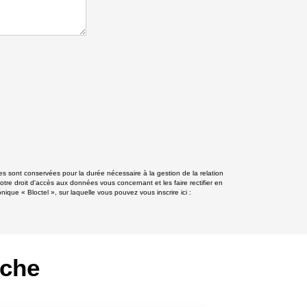
s sont conservées pour la durée nécessaire à la gestion de la relation
otre droit d'accès aux données vous concernant et les faire rectifier en
e « Bloctel », sur laquelle vous pouvez vous inscrire ici :
rche