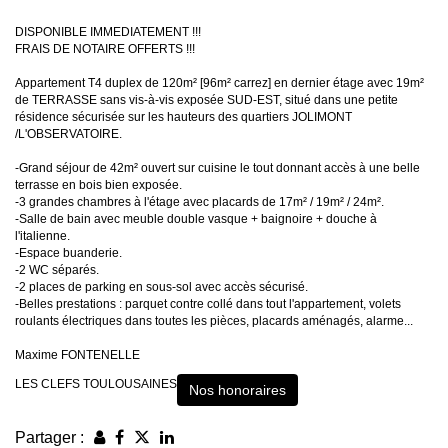
DISPONIBLE IMMEDIATEMENT !!!
FRAIS DE NOTAIRE OFFERTS !!!
Appartement T4 duplex de 120m² [96m² carrez] en dernier étage avec 19m²
de TERRASSE sans vis-à-vis exposée SUD-EST, situé dans une petite
résidence sécurisée sur les hauteurs des quartiers JOLIMONT
/L'OBSERVATOIRE.
-Grand séjour de 42m² ouvert sur cuisine le tout donnant accès à une belle
terrasse en bois bien exposée.
-3 grandes chambres à l'étage avec placards de 17m² / 19m² / 24m².
-Salle de bain avec meuble double vasque + baignoire + douche à
l'italienne.
-Espace buanderie.
-2 WC séparés.
-2 places de parking en sous-sol avec accès sécurisé.
-Belles prestations : parquet contre collé dans tout l'appartement, volets
roulants électriques dans toutes les pièces, placards aménagés, alarme...
Maxime FONTENELLE
LES CLEFS TOULOUSAINES
Nos honoraires
Partager :