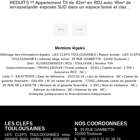
REDUITS !!! Appartement T5 de 92m² en RDJ avec 95m² de
terrasse/jardin exposés SUD dans un espace boisé et classé
sur les hauteurs de TOURNEFEUILLE. -Agréable séjour
lumineux ouvert sur cuisine le tout donnant accès à une belle
terrasse en bois et d'un jardin faisant le tour. -4 chambres
avec placards dont une suite parentale avec salle d'eau
privative. -Salle de bain avec meuble double vasque et sèche
serviettes. -Espace buanderie. -WC séparé. -3 places de
parking avec accès sécurisé. -Belles prestations : carrelage
45X45, parquet dans les chambres, volets roulants
électriques dans toutes les pièces, placards aménagés...
Mentions légales
Maxime FONTENELLE LES CLEFS TOULOUSAINES
Affichage des informations légales : LES CLEFS TOULOUSAINES | Raison sociale : LES CLEFS
TOULOUSAINES | Adresse siège social : 35 RUE GAMBETTA - 31000 Toulouse |
Siret : 91336324800018 | RCS : TOULOUSE | Numero TVA
Intracommunautaire : FR00913363248 | Forme juridique : SASU | Capital social : 1 000 |
Assurance RCP : NC |
Carte T : EN ATTENTE | Date de délivrance : 2022-02-16 | Lieu de délivrance : NC | Caisse de
garantie financière : GALIAN. | N° de caisse de garantie : 77342 | Adresse caisse de garantie :
83 RUE DE LA BOETIE | Montant de la garantie financière : 1 000 | Nom du médiateur : NC |
Adresse du médiateur : NC | Adresse du site : NC |
Entreprise juridiquement et financièrement indépendante
LES CLEFS
NOS COORDONNÉES
TOULOUSAINES
35 RUE GAMBETTA
31000 Toulouse
LES CLEFS TOULOUSAINES vous
ouvrent leurs portes pour échanger,
Tél. : +33 5 31 61 39 79