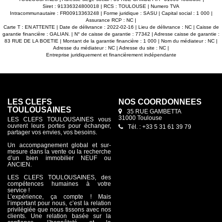
Siret : 91336324800018 | RCS : TOULOUSE | Numero TVA
Intracommunautaire : FR00913363248 | Forme juridique : SASU | Capital social : 1 000 |
Assurance RCP : NC |
Carte T : EN ATTENTE | Date de délivrance : 2022-02-16 | Lieu de délivrance : NC | Caisse de
garantie financière : GALIAN. | N° de caisse de garantie : 77342 | Adresse caisse de garantie :
83 RUE DE LA BOETIE | Montant de la garantie financière : 1 000 | Nom du médiateur : NC |
Adresse du médiateur : NC | Adresse du site : NC |
Entreprise juridiquement et financièrement indépendante
LES CLEFS
NOS COORDONNÉES
TOULOUSAINES
35 RUE GAMBETTA
31000 Toulouse
LES CLEFS TOULOUSAINES vous
ouvrent leurs portes pour échanger,
Tél. : +33 5 31 61 39 79
partager vos envies, vos besoins.
Un accompagnement global et sur-
mesure dans la vente ou la recherche
d’un bien immobilier NEUF ou
ANCIEN.
LES CLEFS TOULOUSAINES, des
compétences humaines à votre
service !
L’expérience, ça compte ! Mais
l’important pour nous, c’est la relation
privilégiée que nous tissons avec nos
clients. Une relation basée sur la