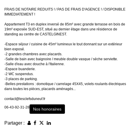
FRAIS DE NOTAIRE REDUITS ! / PAS DE FRAIS D'AGENCE ! / DISPONIBLE
IMMEDIATEMENT !
Appartement T3 en duplex inversé de 85m² avec grande terrasse en bois de
19m² exposée SUD-EST, situé au dernier étage dans une résidence de
standing au centre de CASTELGINEST.
-Espace séjour / cuisine de 45m² lumineux le tout donnant sur un extérieur
bien exposé.
-2 grandes chambres avec placards.
-Salle de bain avec baignoire / meuble double vasque / sèche serviette.
-Salle d'eau avec douche à l'Italienne.
-Espace buanderie.
-2 WC suspendus.
-3 places de parking.
-Belles prestations : domotique / carrelage 45X45, volets roulants électriques
dans toutes les pièces, placards aménagés...
contact@lesclefsduneuf.fr
06-43-92-31-28
Nos honoraires
Partager :