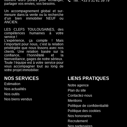
Tél. : +33 5 31 61 39 79
partager vos envies, vos besoins.
Un accompagnement global et sur-
mesure dans la vente ou la recherche
d’un bien immobilier NEUF ou
ANCIEN.
LES CLEFS TOULOUSAINES, des
compétences humaines à votre
service !
L’expérience, ça compte ! Mais
l’important pour nous, c’est la relation
privilégiée que nous tissons avec nos
clients. Une relation basée sur la
confiance, l’honnêteté et la
bienveillance, gages de notre sérieux.
Toute l’équipe est à votre service pour
vous accompagner tout au long de
votre projet immobilier.
NOS SERVICES
LIENS PRATIQUES
Estimation
Notre agence
Nos actualités
Plan du site
Nos outils
Contactez-nous
Nos biens vendus
Mentions
Politique de confidentialité
Politique des cookies
Nos honoraires
Recrutement
Nos partenaires