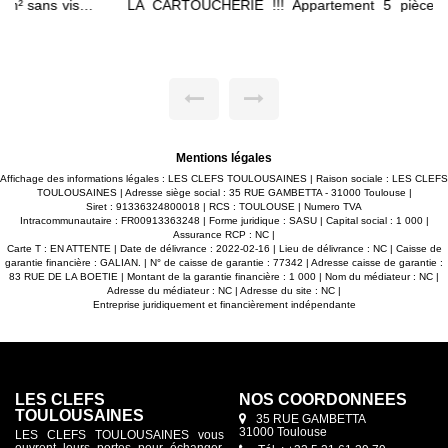
LA CARTOUCHERIE !!! Appartement 5 pièces de 100m²
avec 34m² de balcon en bois, situé dans le nouveau quartier
de la CARTOUCHERIE au pied du TRAMWAY et du futur
marché couvert. -Agréable séjour lumineux ouvert sur
cuisine le tout donnant accès à ce grand balcon de 34m²
sans vis-à-vis faisant le tour de l'appartement. -4 chambres
avec placards dont une suite parentale avec salle d'eau
privative, toutes donnant accès sur le balcon. -Salle de bain
avec double vasque et WC. -WC séparé. -Espace buanderie.
-2 places de parking. -Belles prestations : parquet dans tout
l'appartement, volets roulants électriques, placards
aménagés, ascenseur... Maxime FONTENELLE LES CLEFS
Mentions légales
TOULOUSAINES
Affichage des informations légales : LES CLEFS TOULOUSAINES | Raison sociale : LES CLEFS
TOULOUSAINES | Adresse siège social : 35 RUE GAMBETTA - 31000 Toulouse |
Siret : 91336324800018 | RCS : TOULOUSE | Numero TVA
Intracommunautaire : FR00913363248 | Forme juridique : SASU | Capital social : 1 000 |
Assurance RCP : NC |
Carte T : EN ATTENTE | Date de délivrance : 2022-02-16 | Lieu de délivrance : NC | Caisse de
garantie financière : GALIAN. | N° de caisse de garantie : 77342 | Adresse caisse de garantie :
83 RUE DE LA BOETIE | Montant de la garantie financière : 1 000 | Nom du médiateur : NC |
Adresse du médiateur : NC | Adresse du site : NC |
Entreprise juridiquement et financièrement indépendante
LES CLEFS
NOS COORDONNÉES
TOULOUSAINES
35 RUE GAMBETTA
31000 Toulouse
LES CLEFS TOULOUSAINES vous
ouvrent leurs portes pour échanger,