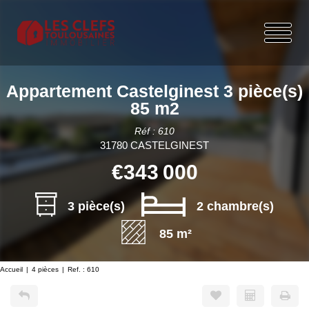
Appartement Castelginest 3 pièce(s)
85 m2
Réf : 610
31780 CASTELGINEST
€343 000
3 pièce(s)
2 chambre(s)
85 m²
Accueil
4 pièces
Ref. : 610