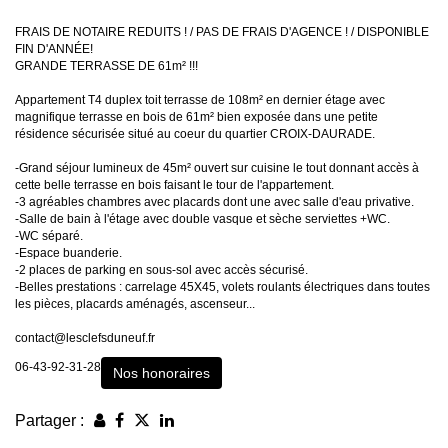
FRAIS DE NOTAIRE REDUITS ! / PAS DE FRAIS D'AGENCE ! / DISPONIBLE
FIN D'ANNÉE!
GRANDE TERRASSE DE 61m² !!!
Appartement T4 duplex toit terrasse de 108m² en dernier étage avec
magnifique terrasse en bois de 61m² bien exposée dans une petite
résidence sécurisée situé au coeur du quartier CROIX-DAURADE.
-Grand séjour lumineux de 45m² ouvert sur cuisine le tout donnant accès à
cette belle terrasse en bois faisant le tour de l'appartement.
-3 agréables chambres avec placards dont une avec salle d'eau privative.
-Salle de bain à l'étage avec double vasque et sèche serviettes +WC.
-WC séparé.
-Espace buanderie.
-2 places de parking en sous-sol avec accès sécurisé.
-Belles prestations : carrelage 45X45, volets roulants électriques dans toutes
les pièces, placards aménagés, ascenseur...
contact@lesclefsduneuf.fr
06-43-92-31-28
Nos honoraires
Partager :