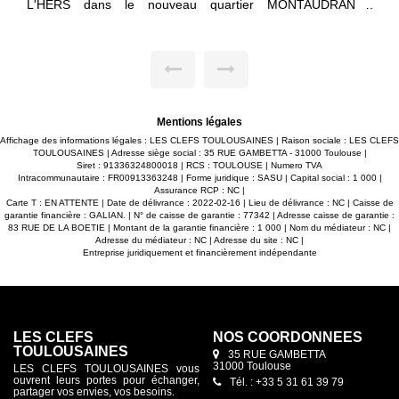
dans le nouveau quartier MONTAUDRAN /
revenus ] Appartement 4 pièces de 112m² [93m² carrez] en
 cuisine le
dernier étage
nant accès à cette belle terrasse avec vue sur
exposée, sit
ert. -3 belles chambres avec placards dont une
200m² du métro e
e d'eau et terrasse privative. -Salle d'eau avec
lumineux de 37
 l'italienne et sèche serviettes. -WC séparé. -2
cette belle 
 parking en sous-sol avec accès sécurisé. -Belles
placards dont
ns : carrelage 45X45, parquet dans les chambres,
salle d'eau pr
nagés, ascenseur... Maxime FONTENELLE
et sèche ser
FS TOULOUSAINES
Possibilité d
Mentions légales
parking en s
FONTENELLE
Affichage des informations légales : LES CLEFS TOULOUSAINES | Raison sociale : LES CLEFS
TOULOUSAINES | Adresse siège social : 35 RUE GAMBETTA - 31000 Toulouse |
Siret : 91336324800018 | RCS : TOULOUSE | Numero TVA
Intracommunautaire : FR00913363248 | Forme juridique : SASU | Capital social : 1 000 |
Assurance RCP : NC |
Carte T : EN ATTENTE | Date de délivrance : 2022-02-16 | Lieu de délivrance : NC | Caisse de
garantie financière : GALIAN. | N° de caisse de garantie : 77342 | Adresse caisse de garantie :
83 RUE DE LA BOETIE | Montant de la garantie financière : 1 000 | Nom du médiateur : NC |
Adresse du médiateur : NC | Adresse du site : NC |
Entreprise juridiquement et financièrement indépendante
LES CLEFS
NOS COORDONNÉES
TOULOUSAINES
35 RUE GAMBETTA
31000 Toulouse
LES CLEFS TOULOUSAINES vous
ouvrent leurs portes pour échanger,
Tél. : +33 5 31 61 39 79
partager vos envies, vos besoins.