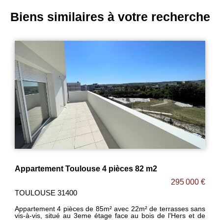
Biens similaires à votre recherche
ment Toulouse 4 pièces 82 m2
295 000 €
SE 31400
TOULOUSE 3
ent 4 pièces de 85m² avec 22m² de terrasses sans
DISPONIBLE 
, situé au 3eme étage face au bois de l'Hers et de
en dernier ét