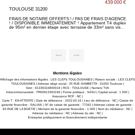
€
400 000 €
TOULOUSE 31300
E
RETOUR À LA VENTE !!! DISPONIBLE IMMEDIATEMENT !!!
AU PIED DU TRAMWAY / BUS / COMMERCES / HALLES DE
-
LA CARTOUCHERIE !!! Appartement 5 pièces de 100m²
u
avec 34m² de balcon en bois, situé dans le nouveau quartier
de la CARTOUCHERIE au pied du TRAMWAY et du futur
t
marché couvert. -Agréable séjour lumineux ouvert sur
n
cuisine le tout donnant accès à ce grand balcon de 34m²
e
sans vis-à-vis faisant le tour de l'appartement. -4 chambres
c
avec placards dont une suite parentale avec salle d'eau
,
privative, toutes donnant accès sur le balcon. -Salle de bain
s
avec double vasque et WC. -WC séparé. -Espace buanderie.
-2 places de parking. -Belles prestations : parquet dans tout
l'appartement, volets roulants électriques, placards
aménagés, ascenseur... Maxime FONTENELLE LES CLEFS
Mentions légales
TOULOUSAINES
Affichage des informations légales : LES CLEFS TOULOUSAINES | Raison sociale : LES CLEFS
TOULOUSAINES | Adresse siège social : 35 RUE GAMBETTA - 31000 Toulouse |
Siret : 91336324800018 | RCS : TOULOUSE | Numero TVA
Intracommunautaire : FR00913363248 | Forme juridique : SASU | Capital social : 1 000 |
Assurance RCP : NC |
Carte T : EN ATTENTE | Date de délivrance : 2022-02-16 | Lieu de délivrance : NC | Caisse de
garantie financière : GALIAN. | N° de caisse de garantie : 77342 | Adresse caisse de garantie :
83 RUE DE LA BOETIE | Montant de la garantie financière : 1 000 | Nom du médiateur : NC |
Adresse du médiateur : NC | Adresse du site : NC |
Entreprise juridiquement et financièrement indépendante