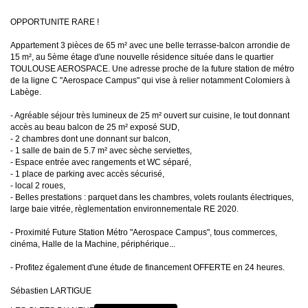
OPPORTUNITE RARE !
Appartement 3 pièces de 65 m² avec une belle terrasse-balcon arrondie de
15 m², au 5ème étage d'une nouvelle résidence située dans le quartier
TOULOUSE AEROSPACE. Une adresse proche de la future station de métro
de la ligne C "Aerospace Campus" qui vise à relier notamment Colomiers à
Labège.
- Agréable séjour très lumineux de 25 m² ouvert sur cuisine, le tout donnant
accès au beau balcon de 25 m² exposé SUD,
- 2 chambres dont une donnant sur balcon,
- 1 salle de bain de 5.7 m² avec sèche serviettes,
- Espace entrée avec rangements et WC séparé,
- 1 place de parking avec accès sécurisé,
- local 2 roues,
- Belles prestations : parquet dans les chambres, volets roulants électriques,
large baie vitrée, règlementation environnementale RE 2020.
- Proximité Future Station Métro "Aerospace Campus", tous commerces,
cinéma, Halle de la Machine, périphérique...
- Profitez également d'une étude de financement OFFERTE en 24 heures.
Sébastien LARTIGUE