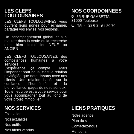
LES CLEFS
NOS COORDONNÉES
TOULOUSAINES
35 RUE GAMBETTA
31000 Toulouse
LES CLEFS TOULOUSAINES vous
ouvrent leurs portes pour échanger,
Tél. : +33 5 31 61 39 79
partager vos envies, vos besoins.
Un accompagnement global et sur-
mesure dans la vente ou la recherche
d’un bien immobilier NEUF ou
ANCIEN.
LES CLEFS TOULOUSAINES, des
compétences humaines à votre
service !
L’expérience, ça compte ! Mais
l’important pour nous, c’est la relation
privilégiée que nous tissons avec nos
clients. Une relation basée sur la
confiance, l’honnêteté et la
bienveillance, gages de notre sérieux.
Toute l’équipe est à votre service pour
vous accompagner tout au long de
votre projet immobilier.
NOS SERVICES
LIENS PRATIQUES
Estimation
Notre agence
Nos actualités
Plan du site
Nos outils
Contactez-nous
Nos biens vendus
Mentions