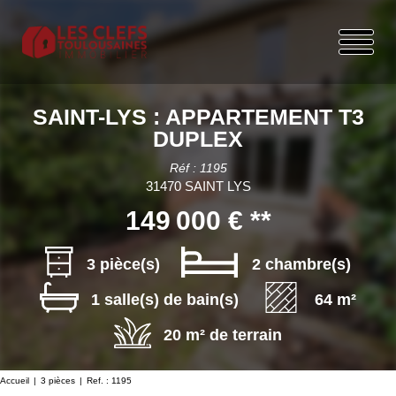
SAINT-LYS : APPARTEMENT T3
DUPLEX
Réf : 1195
31470 SAINT LYS
149 000 €
**
3 pièce(s)
2 chambre(s)
1 salle(s) de bain(s)
64 m²
20 m² de terrain
Accueil
3 pièces
Ref. : 1195