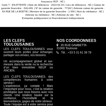
Assurance RCP : NC |
Carte T : EN ATTENTE | Date de délivrance : 2022-02-16 | Lieu de délivrance : NC | Caisse de
garantie financière : GALIAN. | N° de caisse de garantie : 77342 | Adresse caisse de garantie :
83 RUE DE LA BOETIE | Montant de la garantie financière : 1 000 | Nom du médiateur : NC |
Adresse du médiateur : NC | Adresse du site : NC |
Entreprise juridiquement et financièrement indépendante
LES CLEFS
NOS COORDONNÉES
TOULOUSAINES
35 RUE GAMBETTA
31000 Toulouse
LES CLEFS TOULOUSAINES vous
ouvrent leurs portes pour échanger,
Tél. : +33 5 31 61 39 79
partager vos envies, vos besoins.
Un accompagnement global et sur-
mesure dans la vente ou la recherche
d’un bien immobilier NEUF ou
ANCIEN.
LES CLEFS TOULOUSAINES, des
compétences humaines à votre
service !
L’expérience, ça compte ! Mais
l’important pour nous, c’est la relation
privilégiée que nous tissons avec nos
clients. Une relation basée sur la
confiance, l’honnêteté et la
bienveillance, gages de notre sérieux.
Toute l’équipe est à votre service pour