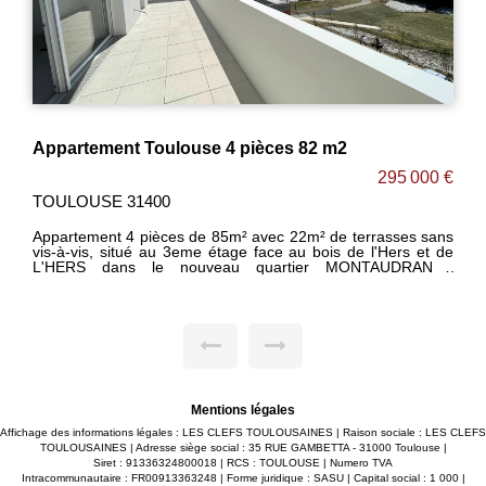
se 4 pièces 82 m2
295 000 €
TOULOUSE 31200
e 85m² avec 22m² de terrasses sans
DISPONIBLE RAPIDEMENT 
e étage face au bois de l'Hers et de
en dernier étage ! [ réside
uveau quartier MONTAUDRAN /
revenus ] Appartement 4 pièces de 112m² [93m² carrez] en
dernier étage avec 24m² de
cette belle terrasse avec vue sur
exposée, situé dans le q
s chambres avec placards dont une
200m² du métro et des commerces. 
rrasse privative. -Salle d'eau avec
lumineux de 37m² ouvert sur 
t sèche serviettes. -WC séparé. -2
cette belle terrasse en b
us-sol avec accès sécurisé. -Belles
placards dont une suite par
e 45X45, parquet dans les chambres,
salle d'eau privative. -Sall
Maxime FONTENELLE
et sèche serviettes. -WC 
INES
Possibilité de personnalis
Mentions légales
parking en sous-sol avec 
FONTENELLE LES CLEFS 
Affichage des informations légales : LES CLEFS TOULOUSAINES | Raison sociale : LES CLEFS
TOULOUSAINES | Adresse siège social : 35 RUE GAMBETTA - 31000 Toulouse |
Siret : 91336324800018 | RCS : TOULOUSE | Numero TVA
Intracommunautaire : FR00913363248 | Forme juridique : SASU | Capital social : 1 000 |