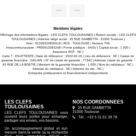
équipée, le tout donnant accès à un spacieux balcon faisant
le tour de l'appartement.. -2 grandes chambres avec
placards de avec vue sur espace vert. -Salle de bains avec
sèche serviettes. -WC séparé. -Espace buanderie. -Place de
parking en sous-sol. Maxime FONTENELLE LES CLEFS
TOULOUSAINES
Mentions légales
Affichage des informations légales : LES CLEFS TOULOUSAINES | Raison sociale : LES CLEFS
TOULOUSAINES | Adresse siège social : 35 RUE GAMBETTA - 31000 Toulouse |
Siret : 91336324800018 | RCS : TOULOUSE | Numero TVA
Intracommunautaire : FR00913363248 | Forme juridique : SASU | Capital social : 1 000 |
Assurance RCP : NC |
Carte T : EN ATTENTE | Date de délivrance : 2022-02-16 | Lieu de délivrance : NC | Caisse de
garantie financière : GALIAN. | N° de caisse de garantie : 77342 | Adresse caisse de garantie :
83 RUE DE LA BOETIE | Montant de la garantie financière : 1 000 | Nom du médiateur : NC |
Adresse du médiateur : NC | Adresse du site : NC |
Entreprise juridiquement et financièrement indépendante
LES CLEFS
NOS COORDONNÉES
TOULOUSAINES
35 RUE GAMBETTA
31000 Toulouse
LES CLEFS TOULOUSAINES vous
ouvrent leurs portes pour échanger,
Tél. : +33 5 31 61 39 79
partager vos envies, vos besoins.
Un accompagnement global et sur-
mesure dans la vente ou la recherche