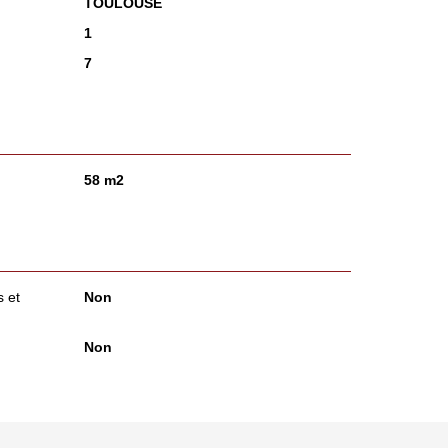
TOULOUSE
1
7
58 m2
 et
Non
Non