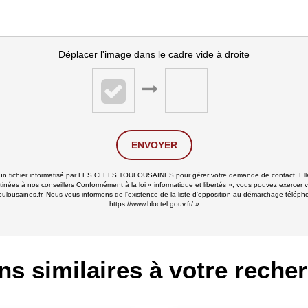
Déplacer l'image dans le cadre vide à droite
ENVOYER
ns un fichier informatisé par LES CLEFS TOULOUSAINES pour gérer votre demande de contact. Elle
stinées à nos conseillers Conformément à la loi « informatique et libertés », vous pouvez exercer v
ines.fr. Nous vous informons de l'existence de la liste d'opposition au démarchage téléphoniqu
https://www.bloctel.gouv.fr/
»
ns similaires à votre reche