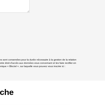
s sont conservées pour la durée nécessaire à la gestion de la relation
otre droit d'accès aux données vous concernant et les faire rectifier en
e « Bloctel », sur laquelle vous pouvez vous inscrire ici :
rche