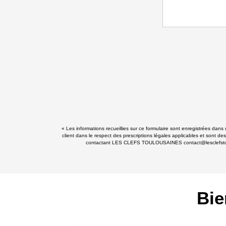
« Les informations recueillies sur ce formulaire sont enregistrées da
client dans le respect des prescriptions légales applicables et sont de
contactant LES CLEFS TOULOUSAINES contact@lesclefstoulousa
Bie