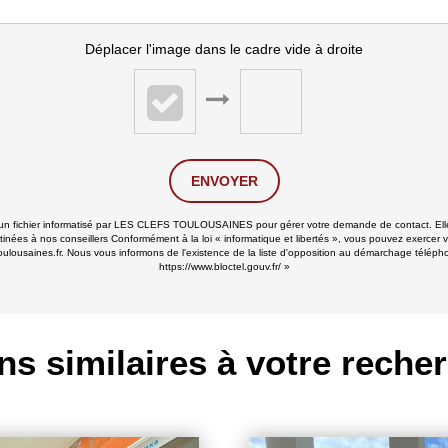
Déplacer l'image dans le cadre vide à droite
ENVOYER
ns un fichier informatisé par LES CLEFS TOULOUSAINES pour gérer votre demande de contact. Elle
stinées à nos conseillers Conformément à la loi « informatique et libertés », vous pouvez exercer v
ines.fr. Nous vous informons de l'existence de la liste d'opposition au démarchage téléphoniqu
https://www.bloctel.gouv.fr/
»
ns similaires à votre reche