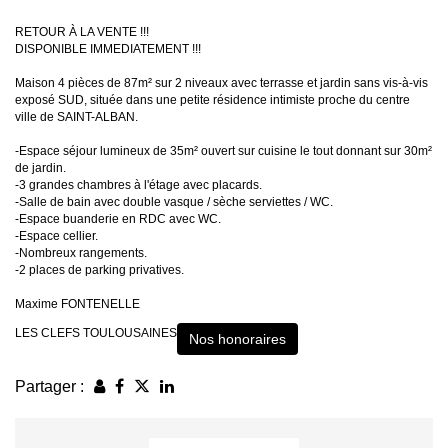
RETOUR À LA VENTE !!!
DISPONIBLE IMMEDIATEMENT !!!
Maison 4 pièces de 87m² sur 2 niveaux avec terrasse et jardin sans vis-à-vis
exposé SUD, située dans une petite résidence intimiste proche du centre
ville de SAINT-ALBAN.
-Espace séjour lumineux de 35m² ouvert sur cuisine le tout donnant sur 30m²
de jardin.
-3 grandes chambres à l'étage avec placards.
-Salle de bain avec double vasque / sèche serviettes / WC.
-Espace buanderie en RDC avec WC.
-Espace cellier.
-Nombreux rangements.
-2 places de parking privatives.
Maxime FONTENELLE
LES CLEFS TOULOUSAINES
Nos honoraires
Partager :