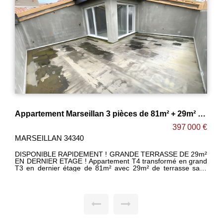
Appartement Marseillan 3 pièces de 81m² + 29m² de terrasse + 2 Parking sous-sol ! MARSEILLAN
397 000 €
MARSEILLAN 34340
DISPONIBLE RAPIDEMENT ! GRANDE TERRASSE DE 29m²
EN DERNIER ETAGE ! Appartement T4 transformé en grand
T3 en dernier étage de 81m² avec 29m² de terrasse sans
vis-à-vis exposée SUD-OUEST, le tout dans une petite
résidence de standing située dans un emplacement calme et
résidentiel à quelques minutes à pied du coeur historique de
MARSEILLAN. -Spacieux séjour lumineux de 49m² ouvert sur
cuisine le tout donnant accès à cette belle terrasse sans vis-
à-vis de 29m². -2 chambres avec placards dont une suite
parentale avec salle d'eau privative. -Salle de bain avec