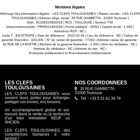
double vasque et sèche serviettes. -WC séparé. -Espace
cellier / buanderie. -2 parking en sous-sol avec accès
Mentions légales
sécurisé. Maxime FONTENELLE LES CLEFS DU NEUF
Affichage des informations légales : LES CLEFS TOULOUSAINES | Raison sociale : LES CLEFS
TOULOUSAINES | Adresse siège social : 35 RUE GAMBETTA - 31000 Toulouse |
Siret : 91336324800018 | RCS : TOULOUSE | Numero TVA
Intracommunautaire : FR00913363248 | Forme juridique : SASU | Capital social : 1 000 |
Assurance RCP : NC |
Carte T : EN ATTENTE | Date de délivrance : 2022-02-16 | Lieu de délivrance : NC | Caisse de
garantie financière : GALIAN. | N° de caisse de garantie : 77342 | Adresse caisse de garantie :
83 RUE DE LA BOETIE | Montant de la garantie financière : 1 000 | Nom du médiateur : NC |
Adresse du médiateur : NC | Adresse du site : NC |
Entreprise juridiquement et financièrement indépendante
LES CLEFS
NOS COORDONNÉES
TOULOUSAINES
35 RUE GAMBETTA
31000 Toulouse
LES CLEFS TOULOUSAINES vous
ouvrent leurs portes pour échanger,
Tél. : +33 5 31 61 39 79
partager vos envies, vos besoins.
Un accompagnement global et sur-
mesure dans la vente ou la recherche
d’un bien immobilier NEUF ou
ANCIEN.
LES CLEFS TOULOUSAINES, des
compétences humaines à votre
service !