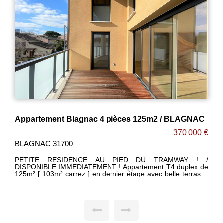
Appartement Blagnac 4 pièces 125m2 / BLAGNAC
370 000 €
BLAGNAC 31700
PETITE RESIDENCE AU PIED DU TRAMWAY ! /
DISPONIBLE IMMEDIATEMENT ! Appartement T4 duplex de
125m² [ 103m² carrez ] en dernier étage avec belle terrasse
en bois de 10m² sans vis-à-vis exposée SUD-EST dans une
petite résidence sécurisée située à BLAGNAC au pied de la
ligne T1du TRAMWAY. -Agréable séjour lumineux de 40m²
ouvert sur cuisine le tout donnant accès à cette belle
terrasse en bois. -3 grandes chambres de 15m² / 21m² /
23m² avec placards dont une suite parentale avec salle
d'eau privative. -Salle de bain avec meuble double vasque +