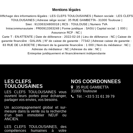
WC. -Espace buanderie. -WC séparé. -2 places de parking
en sous-sol avec accès sécurisé. -Belles prestations :
Mentions légales
parquet dans tout l'appartement, volets roulants électriques
dans toutes les pièces, placards aménagés, alarme...
Affichage des informations légales : LES CLEFS TOULOUSAINES | Raison sociale : LES CLEFS
Maxime FONTENELLE LES CLEFS TOULOUSAINES
TOULOUSAINES | Adresse siège social : 35 RUE GAMBETTA - 31000 Toulouse |
Siret : 91336324800018 | RCS : TOULOUSE | Numero TVA
Intracommunautaire : FR00913363248 | Forme juridique : SASU | Capital social : 1 000 |
Assurance RCP : NC |
Carte T : EN ATTENTE | Date de délivrance : 2022-02-16 | Lieu de délivrance : NC | Caisse de
garantie financière : GALIAN. | N° de caisse de garantie : 77342 | Adresse caisse de garantie :
83 RUE DE LA BOETIE | Montant de la garantie financière : 1 000 | Nom du médiateur : NC |
Adresse du médiateur : NC | Adresse du site : NC |
Entreprise juridiquement et financièrement indépendante
LES CLEFS
NOS COORDONNÉES
TOULOUSAINES
35 RUE GAMBETTA
31000 Toulouse
LES CLEFS TOULOUSAINES vous
ouvrent leurs portes pour échanger,
Tél. : +33 5 31 61 39 79
partager vos envies, vos besoins.
Un accompagnement global et sur-
mesure dans la vente ou la recherche
d’un bien immobilier NEUF ou
ANCIEN.
LES CLEFS TOULOUSAINES, des
compétences humaines à votre