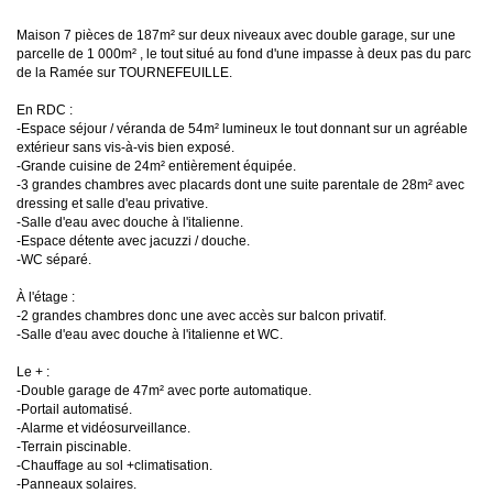
Maison 7 pièces de 187m² sur deux niveaux avec double garage, sur une
parcelle de 1 000m² , le tout situé au fond d'une impasse à deux pas du parc
de la Ramée sur TOURNEFEUILLE.
En RDC :
-Espace séjour / véranda de 54m² lumineux le tout donnant sur un agréable
extérieur sans vis-à-vis bien exposé.
-Grande cuisine de 24m² entièrement équipée.
-3 grandes chambres avec placards dont une suite parentale de 28m² avec
dressing et salle d'eau privative.
-Salle d'eau avec douche à l'italienne.
-Espace détente avec jacuzzi / douche.
-WC séparé.
À l'étage :
-2 grandes chambres donc une avec accès sur balcon privatif.
-Salle d'eau avec douche à l'italienne et WC.
Le + :
-Double garage de 47m² avec porte automatique.
-Portail automatisé.
-Alarme et vidéosurveillance.
-Terrain piscinable.
-Chauffage au sol +climatisation.
-Panneaux solaires.